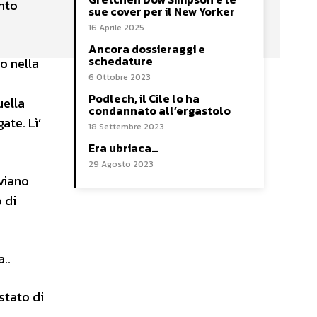
ento
sue cover per il New Yorker
16 Aprile 2025
Ancora dossieraggi e
schedature
o nella
6 Ottobre 2023
Podlech, il Cile lo ha
uella
condannato all’ergastolo
ate. Lì’
18 Settembre 2023
Era ubriaca…
29 Agosto 2023
viano
 di
..
stato di