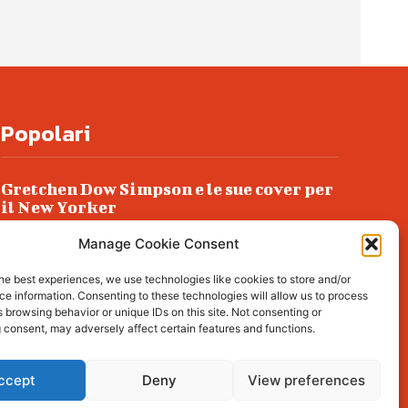
Popolari
Gretchen Dow Simpson e le sue cover per
il New Yorker
Ancora dossieraggi e schedature
Manage Cookie Consent
Podlech, il Cile lo ha condannato
he best experiences, we use technologies like cookies to store and/or
all’ergastolo
e information. Consenting to these technologies will allow us to process
 browsing behavior or unique IDs on this site. Not consenting or
Era ubriaca…
 consent, may adversely affect certain features and functions.
ccept
Deny
View preferences