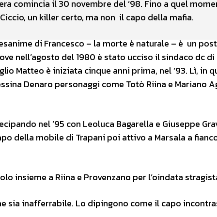
 vera comincia il 30 novembre del ’98. Fino a quel mom
Ciccio, un killer certo, ma non il capo della mafia.
esanime di Francesco – la morte è naturale – è un post
e nell’agosto del 1980 è stato ucciso il sindaco dc di
glio Matteo è iniziata cinque anni prima, nel ’93. Lì, in q
 Messina Denaro personaggi come Totò Riina e Mariano Ag
rtecipando nel ’95 con Leoluca Bagarella e Giuseppe Gra
apo della mobile di Trapani poi attivo a Marsala a fianco
tolo insieme a Riina e Provenzano per l’oindata stragista
che sia inafferrabile. Lo dipingono come il capo incontra