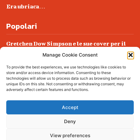
Era ubriaca…
Popolari
Gretchen Dow Simpson e le sue cover per il
New Yorker
Manage Cookie Consent
Ancora dossieraggi e schedature
To provide the best experiences, we use technologies like cookies to
Podlech, il Cile lo ha condannato
store and/or access device information. Consenting to these
all’ergastolo
technologies will allow us to process data such as browsing behavior or
unique IDs on this site. Not consenting or withdrawing consent, may
Era ubriaca…
adversely affect certain features and functions.
Accept
Deny
© tagDiv - All rights reserved. Made with
Newspaper Theme. Center Magazine is our
complete News Portal about living, lifestyle,
View preferences
fashion and wellness. Take your time and