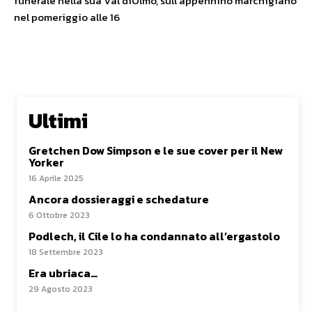
funerale nella sua Val dìOlmo, sull’appennino marchigiano
nel pomeriggio alle 16
Ultimi
Gretchen Dow Simpson e le sue cover per il New
Yorker
16 Aprile 2025
Ancora dossieraggi e schedature
6 Ottobre 2023
Podlech, il Cile lo ha condannato all’ergastolo
18 Settembre 2023
Era ubriaca…
29 Agosto 2023