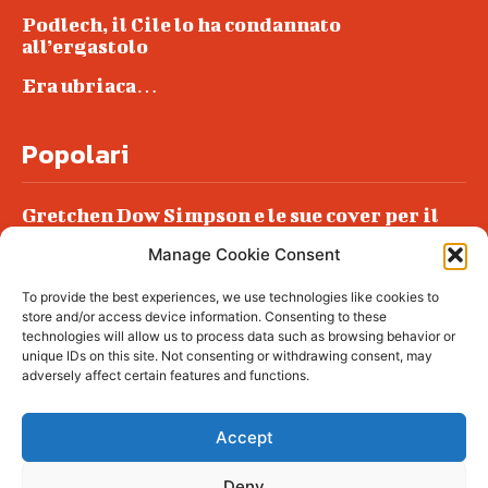
Podlech, il Cile lo ha condannato
all’ergastolo
Era ubriaca…
Popolari
Gretchen Dow Simpson e le sue cover per il
New Yorker
Manage Cookie Consent
Ancora dossieraggi e schedature
To provide the best experiences, we use technologies like cookies to
Podlech, il Cile lo ha condannato
store and/or access device information. Consenting to these
all’ergastolo
technologies will allow us to process data such as browsing behavior or
unique IDs on this site. Not consenting or withdrawing consent, may
Era ubriaca…
adversely affect certain features and functions.
Accept
Deny