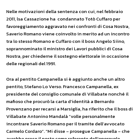
Nelle motivazioni della sentenza con cui, nel febbraio
2011, lsa Cassazione ha condannato Totò Cuffaro per
favoreggiamento aggravato nei confronti di Cosa Nostra,
Saverio Romano viene coinvolto in merito ad un incontro
tra lo stesso Romano e Cuffaro con il boss Angelo Siino,
soprannominato il ministro dei Lavori pubblici di Cosa
Nostra, per chiederne il sostegno elettorale in occasione
delle regionali del 1991.
Ora al pentito Campanella si è aggiunto anche un altro
pentito, Stefano Lo Verso. Francesco Campanella, ex
presidente del consiglio comunale di Villabate nonché il
mafioso che procurò la carta d’identità a Bernardo
Provenzano per recarsi a Marsiglia, ha riferito che il boss di
Villabate Antonino Mandalà “volle personalmente
incontrare Saverio Romano per il tramite dell’avvocato
Carmelo Cordaro”. “Mi disse – prosegue Campanella – che
avrebbe preso il posto come referente dell’onorevole