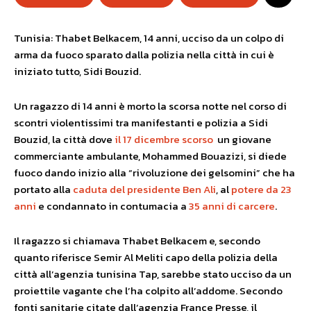
Tunisia: Thabet Belkacem, 14 anni, ucciso da un colpo di
arma da fuoco sparato dalla polizia nella città in cui è
iniziato tutto, Sidi Bouzid.
Un ragazzo di 14 anni è morto la scorsa notte nel corso di
scontri violentissimi tra manifestanti e polizia a Sidi
Bouzid, la città dove
il 17 dicembre scorso
un giovane
commerciante ambulante, Mohammed Bouazizi, si diede
fuoco dando inizio alla “rivoluzione dei gelsomini” che ha
portato alla
caduta del presidente Ben Ali
, al
potere da 23
anni
e condannato in contumacia a
35 anni di carcere
.
Il ragazzo si chiamava Thabet Belkacem e, secondo
quanto riferisce Semir Al Meliti capo della polizia della
città all’agenzia tunisina Tap, sarebbe stato ucciso da un
proiettile vagante che l’ha colpito all’addome. Secondo
fonti sanitarie citate dall’agenzia France Presse, il