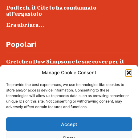
Podlech, il Cile lo ha condannato
all’ergastolo
Era ubriaca…
Popolari
Gretchen Dow Simpson e le sue cover per il
New Yorker
Manage Cookie Consent
Ancora dossieraggi e schedature
To provide the best experiences, we use technologies like cookies to
Podlech, il Cile lo ha condannato
store and/or access device information. Consenting to these
all’ergastolo
technologies will allow us to process data such as browsing behavior or
unique IDs on this site. Not consenting or withdrawing consent, may
Era ubriaca…
adversely affect certain features and functions.
Accept