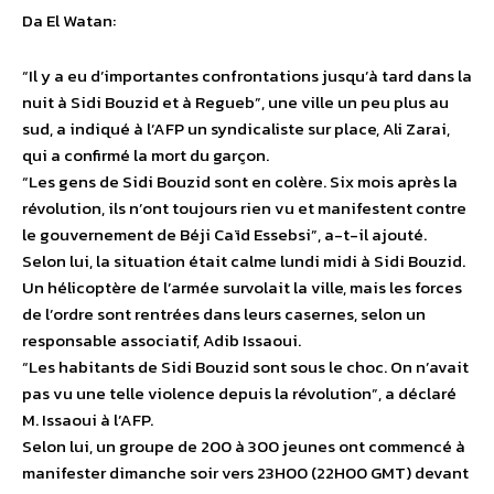
Da El Watan:
“Il y a eu d’importantes confrontations jusqu’à tard dans la
nuit à Sidi Bouzid et à Regueb”, une ville un peu plus au
sud, a indiqué à l’AFP un syndicaliste sur place, Ali Zarai,
qui a confirmé la mort du garçon.
“Les gens de Sidi Bouzid sont en colère. Six mois après la
révolution, ils n’ont toujours rien vu et manifestent contre
le gouvernement de Béji Caïd Essebsi”, a-t-il ajouté.
Selon lui, la situation était calme lundi midi à Sidi Bouzid.
Un hélicoptère de l’armée survolait la ville, mais les forces
de l’ordre sont rentrées dans leurs casernes, selon un
responsable associatif, Adib Issaoui.
“Les habitants de Sidi Bouzid sont sous le choc. On n’avait
pas vu une telle violence depuis la révolution”, a déclaré
M. Issaoui à l’AFP.
Selon lui, un groupe de 200 à 300 jeunes ont commencé à
manifester dimanche soir vers 23H00 (22H00 GMT) devant