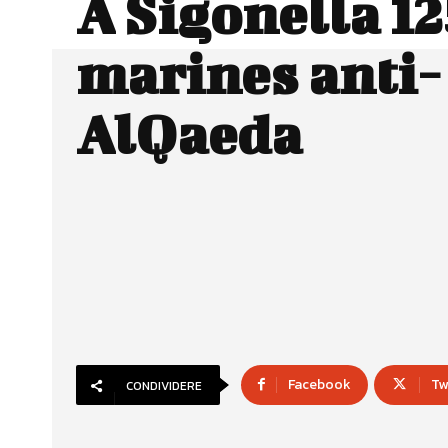
A Sigonella 12
marines anti-
AlQaeda
Facebook
Tw
CONDIVIDERE