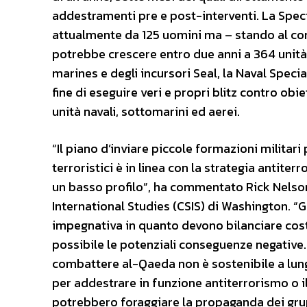
addestramenti pre e post-interventi. La Spe
attualmente da 125 uomini ma – stando al com
potrebbe crescere entro due anni a 364 unit
marines e degli incursori Seal, la Naval Specia
fine di eseguire veri e propri blitz contro obi
unità navali, sottomarini ed aerei.
“Il piano d’inviare piccole formazioni militari
terroristici è in linea con la strategia antite
un basso profilo”, ha commentato Rick Nelson,
International Studies (CSIS) di Washington. “
impegnativa in quanto devono bilanciare cost
possibile le potenziali conseguenze negative
combattere al-Qaeda non è sostenibile a lun
per addestrare in funzione antiterrorismo o il 
potrebbero foraggiare la propaganda dei grupp