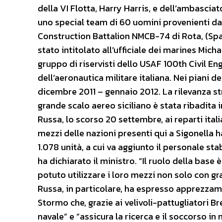
della VI Flotta, Harry Harris, e dell’ambasciat
uno special team di 60 uomini provenienti dal
Construction Battalion NMCB-74 di Rota, (Sp
stato intitolato all’ufficiale dei marines Mic
gruppo di riservisti dello USAF 100th Civil En
dell’aeronautica militare italiana. Nei piani
dicembre 2011 – gennaio 2012. La rilevanza s
grande scalo aereo siciliano è stata ribadita i
Russa, lo scorso 20 settembre, ai reparti italia
mezzi delle nazioni presenti qui a Sigonella 
1.078 unità, a cui va aggiunto il personale sta
ha dichiarato il ministro. “Il ruolo della base
potuto utilizzare i loro mezzi non solo con g
Russa, in particolare, ha espresso apprezzame
Stormo che, grazie ai velivoli-pattugliatori B
navale” e “assicura la ricerca e il soccorso in 