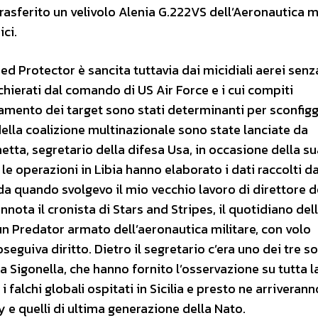
trasferito un velivolo Alenia G.222VS dell’Aeronautica m
ici.
ied Protector è sancita tuttavia dai micidiali aerei senz
ierati dal comando di US Air Force e i cui compiti
mento dei target sono stati determinanti per sconfigg
della coalizione multinazionale sono state lanciate da
etta, segretario della difesa Usa, in occasione della su
r le operazioni in Libia hanno elaborato i dati raccolti d
a quando svolgevo il mio vecchio lavoro di direttore d
nota il cronista di Stars and Stripes, il quotidiano del
un Predator armato dell’aeronautica militare, con volo
seguiva diritto. Dietro il segretario c’era uno dei tre so
a Sigonella, che hanno fornito l’osservazione su tutta l
 falchi globali ospitati in Sicilia e presto ne arriveranno
y e quelli di ultima generazione della Nato.