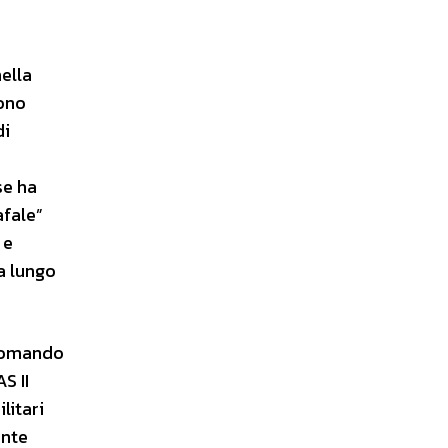
ella
sono
di
se ha
afale”
 e
a lungo
 Comando
S II
litari
ante