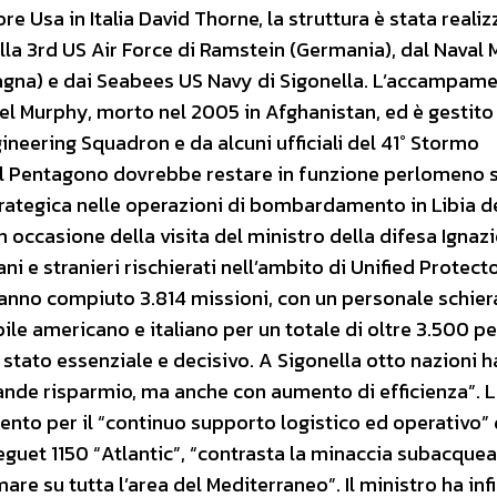
ore Usa in Italia David Thorne, la struttura è stata reali
la 3rd US Air Force di Ramstein (Germania), dal Naval 
agna) e dai Seabees US Navy di Sigonella. L’accampam
hael Murphy, morto nel 2005 in Afghanistan, ed è gestito
gineering Squadron e da alcuni ufficiali del 41° Stormo
 del Pentagono dovrebbe restare in funzione perlomeno s
trategica nelle operazioni di bombardamento in Libia d
n occasione della visita del ministro della difesa Ignaz
ni e stranieri rischierati nell’ambito di Unified Protector
hanno compiuto 3.814 missioni, con un personale schier
bile americano e italiano per un totale di oltre 3.500 p
 è stato essenziale e decisivo. A Sigonella otto nazioni 
rande risparmio, ma anche con aumento di efficienza”. 
nto per il “continuo supporto logistico ed operativo” 
reguet 1150 “Atlantic”, “contrasta la minaccia subacquea
mare su tutta l’area del Mediterraneo”. Il ministro ha inf