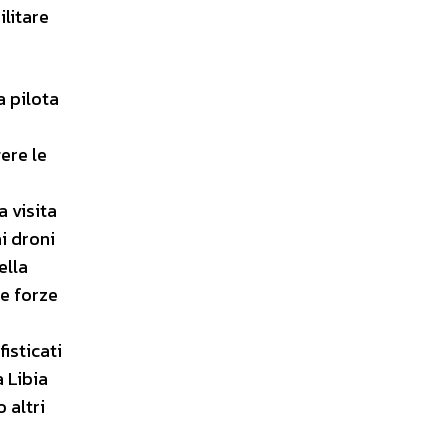
ilitare
a pilota
ere le
a visita
ai droni
ella
le forze
fisticati
a Libia
 altri