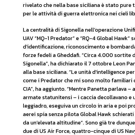
rivelato che nella base siciliana è stato pure 
per le attività di guerra elettronica nei cieli lib
La centralità di Sigonella nell’operazione Unif
UAV “MQ-1 Predator” e “RQ-4 Global Hawk” sch
d’identificazione, riconoscimento e bombarda
forze fedeli a Gheddafi. “Circa 4.000 sortite 
Sigonella”, ha dichiarato il 7 ottobre Leon Pan
alla base siciliana. “Le unità d’intelligence pe
come i Predator che mi sono molto familiari d
CIA”, ha aggiunto. “Mentre Panetta parlava – an
armate statunitensi – i caccia decollavano e 
leggiadro, eseguiva un circolo in aria e poi pro
aerei spia senza pilota Global Hawk schierati 
da un’elevata altitudine”. Sono già tre dunque i
due di US Air Force, quattro-cinque di US Nav