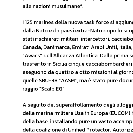
alle nazioni musulmane”.
I 125 marines della nuova task force si aggiun
dalla Nato e da paesi extra-Nato dopo lo scopp
stati rischierati militari, intercettori, cacci
Canada, Danimarca, Emirati Arabi Uniti, Italia, 
“Awacs” dell’Alleanza Atlantica. Dalla prima se
trasferito in Sicilia cinque cacciabombardieri 
eseguono da quattro a otto missioni al giorn
quelle SBU-38 “AASM”, ma è stato pure docume
raggio “Scalp EG”.
A seguito del superaffollamento degli alloggi
della marina militare Usa in Europa (EUCOM) ha
della base, installando pure un vasto accamp
della coalizione di Unified Protector. Autori