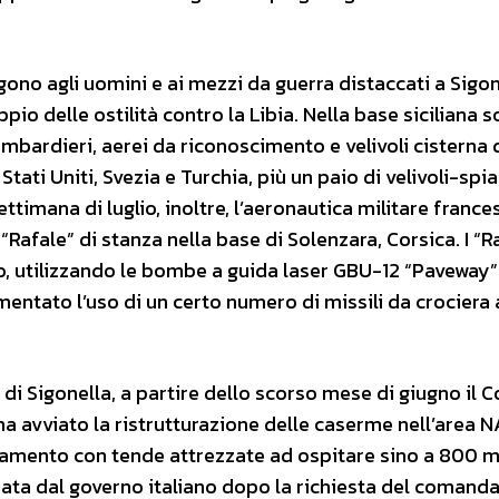
gono agli uomini e ai mezzi da guerra distaccati a Sigon
io delle ostilità contro la Libia. Nella base siciliana 
abombardieri, aerei da riconoscimento e velivoli cisterna 
Stati Uniti, Svezia e Turchia, più un paio di velivoli-spia
ttimana di luglio, inoltre, l’aeronautica militare france
“Rafale” di stanza nella base di Solenzara, Corsica. I “R
o, utilizzando le bombe a guida laser GBU-12 “Paveway”
ntato l’uso di un certo numero di missili da crociera 
 di Sigonella, a partire dello scorso mese di giugno il
 avviato la ristrutturazione delle caserme nell’area NA
amento con tende attrezzate ad ospitare sino a 800 mi
zzata dal governo italiano dopo la richiesta del comand