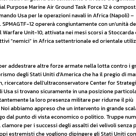
cial Purpose Marine Air Ground Task Force 12 è compos
ando Usa per le operazioni navali in Africa (Napoli) –
à. SPMAGTF-12 opererà congiuntamente con un’unità de
l Warfare Unit-10, attivata nei mesi scorsi a Stoccarda 
ettivi “nemici” in Africa settentrionale ed orientale util
 per addestrare altre forze armate nella lotta contro i g
rrorismo degli Stati Uniti d’America che ha il pregio di m
 ricercatore dell’ultraconservatore Center for Strateg
Gli Usa si trovano sicuramente in una posizione partico
antemente la loro presenza militare per ridurne il più
. Noi abbiamo appreso che un intervento in grande scal
go dal punto di vista economico o politico. Truppe nu
clamore per i successi degli assalti dei velivoli senza 
i estremisti che vogliono dipingere gli Stati Uniti com