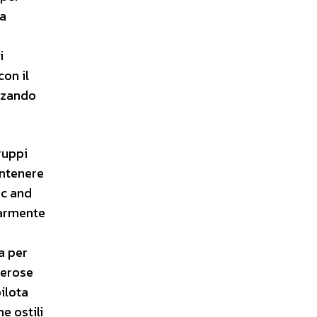
ta
i
con il
izzando
ruppi
antenere
ic and
larmente
a per
merose
pilota
e ostili