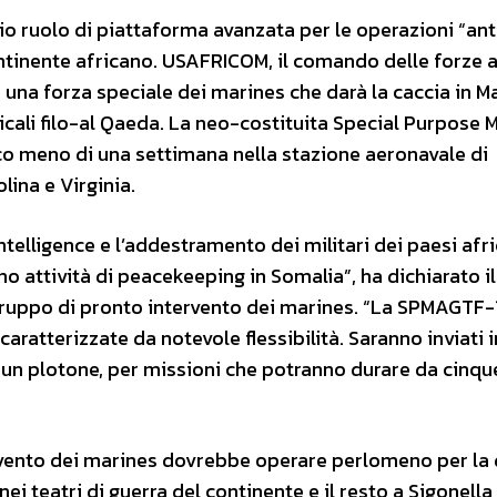
prio ruolo di piattaforma avanzata per le operazioni “ant
continente africano. USAFRICOM, il comando delle forze
i una forza speciale dei marines che darà la caccia in 
icali filo-al Qaeda. La neo-costituita Special Purpose 
oco meno di una settimana nella stazione aeronavale di
lina e Virginia.
ntelligence e l’addestramento dei militari dei paesi afr
o attività di peacekeeping in Somalia”, ha dichiarato il
ruppo di pronto intervento dei marines. “La SPMAGTF-
aratterizzate da notevole flessibilità. Saranno inviati i
i un plotone, per missioni che potranno durare da cinqu
vento dei marines dovrebbe operare perlomeno per la 
ei teatri di guerra del continente e il resto a Sigonella