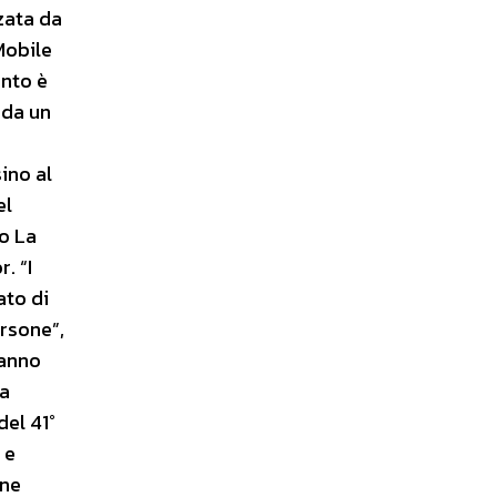
zzata da
Mobile
ento è
 da un
ino al
el
io La
. “I
ato di
ersone”,
hanno
La
del 41°
 e
ine