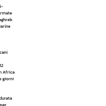
i-
 armate
Maghreb
Marine
icani
12
n Africa
e giorni
durata
 per