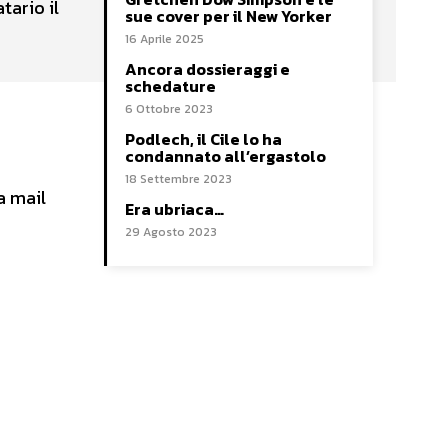
tario il
sue cover per il New Yorker
16 Aprile 2025
Ancora dossieraggi e
schedature
6 Ottobre 2023
Podlech, il Cile lo ha
condannato all’ergastolo
18 Settembre 2023
a mail
Era ubriaca…
29 Agosto 2023