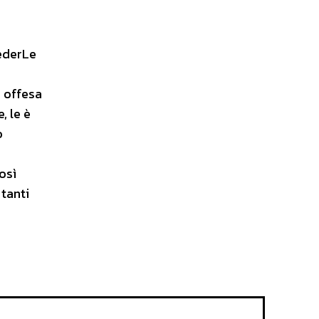
iederLe
è offesa
, le è
o
osì
 tanti