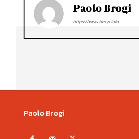
Paolo Brogi
https://www.brogi.info
Paolo Brogi