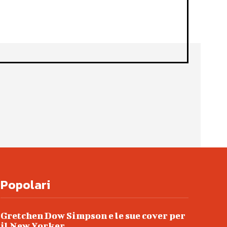
Popolari
Gretchen Dow Simpson e le sue cover per
il New Yorker