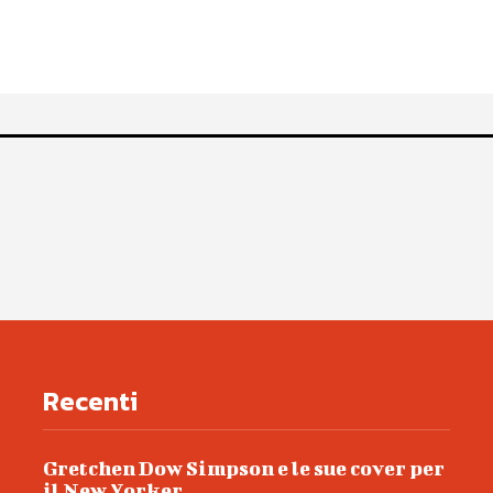
Recenti
Gretchen Dow Simpson e le sue cover per
il New Yorker