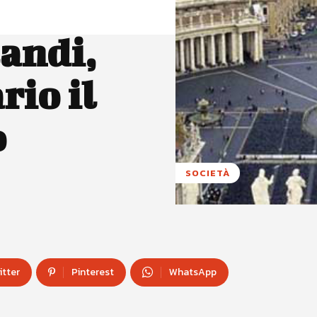
andi,
rio il
o
SOCIETÀ
itter
Pinterest
WhatsApp