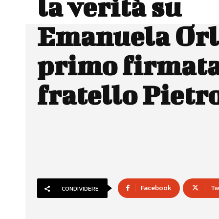
la verità su
Emanuela Orl
primo firmata
fratello Pietr
Facebook
Tw
CONDIVIDERE