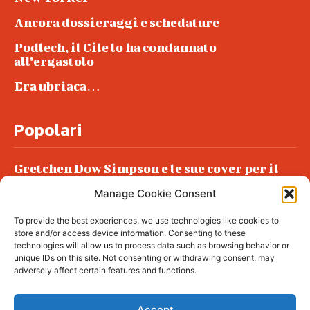
Ancora dossieraggi e schedature
Podlech, il Cile lo ha condannato
all’ergastolo
Era ubriaca…
Popolari
Gretchen Dow Simpson e le sue cover per il
New Yorker
Manage Cookie Consent
Ancora dossieraggi e schedature
To provide the best experiences, we use technologies like cookies to
Podlech, il Cile lo ha condannato
store and/or access device information. Consenting to these
all’ergastolo
technologies will allow us to process data such as browsing behavior or
unique IDs on this site. Not consenting or withdrawing consent, may
Era ubriaca…
adversely affect certain features and functions.
Accept