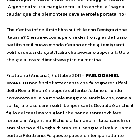
(Argentina) si usa mangiare tra l’altro anche la “bagna
cauda” qualche piemontese deve avercela portata, no?
Che c’entra infine il mio libro sui Mille con l’emigrazione
italiana? C’entra eccome, perché dentro il grande flusso
partito per il nuovo mondo c’erano anche gli emigranti
politici delusi da quell’Italia che avevano appena fatto e
che già allora si dimostrava piccina piccina…
Filottrano (Ancona), 7 ottobre 2011 –
PABLO DANIEL
OSVALDO
non è solo l’attaccante che fa sognare i tifosi
della Roma. E non è neppure soltanto l’ultimo oriundo
convocato nella Nazionale maggiore. Notizia che, come al
solito, fa biascicare i soliti benpensanti. Osvaldo è anche il
figlio dei tanti marchigiani che hanno tentato di fare
fortuna in Argentina. E che ora tornano in Italia carichi di
entusiasmo e di voglia di stupire. Il sangue di Pablo Daniel
porta a Filottrano. Fu questo paese, un tempo soltanto