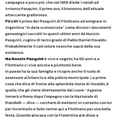
campagna e poco più, che nel 1856 diede i natali ad
Antonio Pasquini, il primo avo, il bisnonno, dell’attuale
attaccante giallorosso.
FU LUI
il primo dei Pasquini di Filottrano ad emigrare in
Argentina “in data sconosciuta” come dicono i documenti
genealogici raccolti in questi ultimi anni da Nunzio
Pasquini, cugino di terzo grado di Pablo Daniel Osvaldo.
Probabilmente il calciatore neanche saprà della sua
esistenza.
Ma Nunzio Pasquini
è vivo e vegeto, ha 60 anni e a
Filottrano ci vive ancora e piuttosto bene.
In paese ha la sua famiglia e ricopre anche il ruolo di
assessore al bilancio e alla polizia municipale. La prima
cosa che dice di fronte alla splendida storia di Osvaldo, è
quella che gli viene direttamente dal cuore: “Appena
tornerà a Roma dopo l’impegno con la Nazionale di
Prandelli — dice — cercherò di metterni in contatto con lui
per incontrarlo e farlo venire qui a Filottrano per una bella
festa. Quando giocava con la Fiorentina già disse a