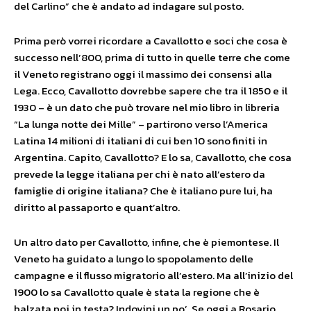
del Carlino” che è andato ad indagare sul posto.
Prima però vorrei ricordare a Cavallotto e soci che cosa è
successo nell’800, prima di tutto in quelle terre che come
il Veneto registrano oggi il massimo dei consensi alla
Lega. Ecco, Cavallotto dovrebbe sapere che tra il 1850 e il
1930 – è un dato che può trovare nel mio libro in libreria
“La lunga notte dei Mille” – partirono verso l’America
Latina 14 milioni di italiani di cui ben 10 sono finiti in
Argentina. Capito, Cavallotto? E lo sa, Cavallotto, che cosa
prevede la legge italiana per chi è nato all’estero da
famiglie di origine italiana? Che è italiano pure lui, ha
diritto al passaporto e quant’altro.
Un altro dato per Cavallotto, infine, che è piemontese. Il
Veneto ha guidato a lungo lo spopolamento delle
campagne e il flusso migratorio all’estero. Ma all’inizio del
1900 lo sa Cavallotto quale è stata la regione che è
balzata poi in testa? Indovini un po’. Se oggi a Rosario