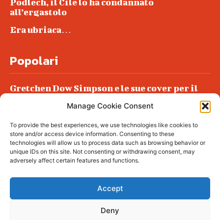
Podlech, il Cile lo ha condannato
all’ergastolo
Era ubriaca…
Popolari
Gretchen Dow Simpson e le sue cover per il
New Yorker
Manage Cookie Consent
Ancora dossieraggi e schedature
To provide the best experiences, we use technologies like cookies to
Podlech, il Cile lo ha condannato
store and/or access device information. Consenting to these
all’ergastolo
technologies will allow us to process data such as browsing behavior or
unique IDs on this site. Not consenting or withdrawing consent, may
Era ubriaca…
adversely affect certain features and functions.
Accept
Deny
© tagDiv - All rights reserved. Made with