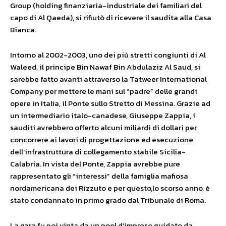
Group (holding finanziaria-industriale dei familiari del
capo di Al Qaeda), si rifiutò di ricevere il saudita alla Casa
Bianca.
Intorno al 2002-2003, uno dei più stretti congiunti di Al
Waleed, il principe Bin Nawaf Bin Abdulaziz Al Saud, si
sarebbe fatto avanti attraverso la Tatweer International
Company per mettere le mani sul “padre” delle grandi
opere in Italia, il Ponte sullo Stretto di Messina. Grazie ad
un intermediario italo-canadese, Giuseppe Zappia, i
sauditi avrebbero offerto alcuni miliardi di dollari per
concorrere ai lavori di progettazione ed esecuzione
dell’infrastruttura di collegamento stabile Sicilia-
Calabria. In vista del Ponte, Zappia avrebbe pure
rappresentato gli “interessi” della famiglia mafiosa
nordamericana dei Rizzuto e per questo,lo scorso anno, è
stato condannato in primo grado dal Tribunale di Roma.
La gara fu poi vinta da un pool d’imprese guidato da