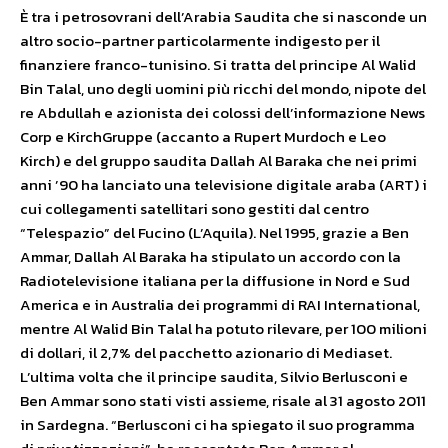
È tra i petrosovrani dell’Arabia Saudita che si nasconde un
altro socio-partner particolarmente indigesto per il
finanziere franco-tunisino. Si tratta del principe Al Walid
Bin Talal, uno degli uomini più ricchi del mondo, nipote del
re Abdullah e azionista dei colossi dell’informazione News
Corp e KirchGruppe (accanto a Rupert Murdoch e Leo
Kirch) e del gruppo saudita Dallah Al Baraka che nei primi
anni ’90 ha lanciato una televisione digitale araba (ART) i
cui collegamenti satellitari sono gestiti dal centro
“Telespazio” del Fucino (L’Aquila). Nel 1995, grazie a Ben
Ammar, Dallah Al Baraka ha stipulato un accordo con la
Radiotelevisione italiana per la diffusione in Nord e Sud
America e in Australia dei programmi di RAI International,
mentre Al Walid Bin Talal ha potuto rilevare, per 100 milioni
di dollari, il 2,7% del pacchetto azionario di Mediaset.
L’ultima volta che il principe saudita, Silvio Berlusconi e
Ben Ammar sono stati visti assieme, risale al 31 agosto 2011
in Sardegna. “Berlusconi ci ha spiegato il suo programma