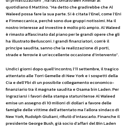
di privatizzazioni”, ha raccontato Ben Ammar al
quotidiano Il Mattino. “Ha detto che gradirebbe che Al
Waleed possa fare la sua parte. Si è citata l’Enel, come l’Eni
e Finmeccanica, perché sono due gruppi notissimi. Ma il
nostro interesse ad investire è molto più ampio. Al Waleed
è rimasto affascinato dal piano per le grandi opere che gli
ha illustrato Berlusconi. I grandi finanziatori, com’è il
principe saudita, sanno che la realizzazione di porti,
strade e ferrovie è un’eccellente occasione d’intervento”.
Undici giorni dopo quell’incontro, l’11 settembre, il tragico
attentato alle Torri Gemelle di New York e i sospetti della
Cia e dell’Fbi di un possibile collegamento economico-
finanziario tra il magnate saudita e Osama bin Laden. Per
ingraziarsi i favori della stampa statunitense Al Waleed
emise un assegno di 10 milioni di dollari a favore delle
famiglie delle vittime dell’attentato ma l’allora sindaco di
New York, Rudolph Giuliani, rifiutò d’intascarlo. Finanche il
presidente George Bush, già socio d’affari del Bin Laden