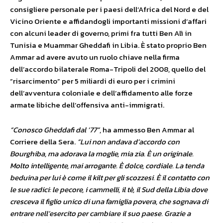
consigliere personale per i paesi dell’Africa del Nord e del
Vicino Oriente e affidandogli importanti missioni d’affari
con alcuni leader di governo, primi fra tutti Ben Alì in
Tunisia e Muammar Gheddafi in Libia. È stato proprio Ben
Ammar ad avere avuto un ruolo chiave nella firma
dell’accordo bilaterale Roma-Tripoli del 2008, quello del
“risarcimento” per 5 miliardi di euro per i crimini
dell’avventura coloniale e dell’affidamento alle forze
armate libiche dell’offensiva anti-immigrati.
“Conosco Gheddafi dal ‘77”
, ha ammesso Ben Ammar al
Corriere della Sera.
“Lui non andava d’accordo con
Bourghiba, ma adorava la moglie, mia zia. È un originale.
Molto intelligente, mai arrogante. È dolce, cordiale. La tenda
beduina per lui è come il kilt per gli scoz­zesi. È il contatto con
le sue radici: le pecore, i cammelli, il tè, il Sud del­la Libia dove
cresceva il figlio unico di una fami­glia povera, che sognava di
entrare nell’esercito per cambiare il suo paese. Grazie a