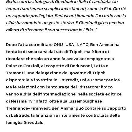
Berlusconi la strategia di Gheddafi in Italia è cambiata. Un
tempo i suoi erano semplici investimen­ti, come in Fiat. Ora c’è
un rapporto privilegiato. Berlusconi fir­mando l’accordo con la
Libia ha compiuto un gesto storico. E Gheddafi gli ha persi­no
offerto di diventare il suo successore in Libia…”
.
Dopo l’attacco militare ONU-USA-NATO, Ben Ammar ha
tentato di smarcarsi dal rais di Tripoli, ma è fiero di
ricordare che solo un anno fa aveva accompagnato a
Palazzo Grazioli, al cospetto di Berlusconi, Letta e
Tremonti, una delegazione del governo di Tripoli
disponibile a investire in Unicredit, Eni e Finmeccanica.
Ma le relazioni con l’entourage del “dittatore” libico
vanno aldilà dell’intermediazione: nella società editrice
di Nessma Tv, infatti, oltre alla lussemburghese
Trefinance-Fininvest, Ben Ammar può contare sull’apporto
di Lafitrade, la finanziaria interamente controllata della
famiglia Gheddafi.