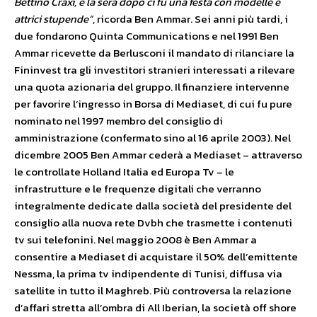
Bettino Craxi, e la sera dopo ci fu una festa con modelle e
attrici stupende”
, ricorda Ben Ammar. Sei anni più tardi, i
due fondarono Quinta Communications e nel 1991 Ben
Ammar ricevette da Berlusconi il mandato di rilanciare la
Fininvest tra gli investitori stranieri interessati a rilevare
una quota azionaria del gruppo. Il finanziere intervenne
per favorire l’ingresso in Borsa di Mediaset, di cui fu pure
nominato nel 1997 membro del consiglio di
amministrazione (confermato sino al 16 aprile 2003). Nel
dicembre 2005 Ben Ammar cederà a Mediaset – attraverso
le controllate Holland Italia ed Europa Tv – le
infrastrutture e le frequenze digitali che verranno
integralmente dedicate dalla società del presidente del
consiglio alla nuova rete Dvbh che trasmette i contenuti
tv sui telefonini. Nel maggio 2008 è Ben Ammar a
consentire a Mediaset di acquistare il 50% dell’emittente
Nessma, la prima tv indipendente di Tunisi, diffusa via
satellite in tutto il Maghreb. Più controversa la relazione
d’affari stretta all’ombra di All Iberian, la società off shore