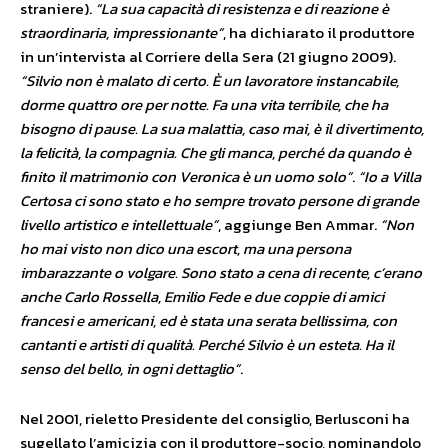
straniere).
“La sua capacità di resistenza e di reazione è
straordinaria, impressionante”
, ha dichiarato il produttore
in un’intervista al Corriere della Sera (21 giugno 2009).
“Silvio non è malato di certo. È un lavo­ratore instancabile,
dorme quattro ore per not­te. Fa una vita terribile, che ha
bisogno di pau­se. La sua malattia, caso mai, è il divertimen­to,
la felicità, la compagnia. Che gli manca, per­ché da quando è
finito il matrimonio con Veronica è un uomo solo”
.
“Io a Villa
Certosa ci sono stato e ho sempre trovato perso­ne di grande
livello artistico e intellettuale”
, aggiunge Ben Ammar.
“Non
ho mai visto non dico una escort, ma una per­sona
imbarazzante o volgare. Sono stato a cena di recente, c’erano
anche Carlo Rossella, Emilio Fede e due coppie di amici
francesi e americani, ed è stata una serata bellissima, con
cantanti e artisti di qualità. Perché Silvio è un esteta. Ha il
senso del bello, in ogni dettaglio”
.
Nel 2001, rieletto Presidente del consiglio, Berlusconi ha
sugellato l’amicizia con il produttore-socio, nominandolo