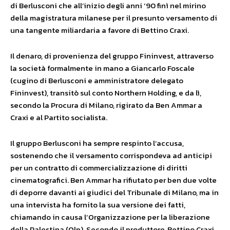
di Berlusconi che all’inizio degli anni ‘90 finì nel mirino
della magistratura milanese per il presunto versamento di
una tangente miliardaria a favore di Bettino Craxi.
Il denaro, di provenienza del gruppo Fininvest, attraverso
la società formalmente in mano a Giancarlo Foscale
(cugino di Berlusconi e amministratore delegato
Fininvest), transitò sul conto Northern Holding, e da lì,
secondo la Procura di Milano, rigirato da Ben Ammar a
Craxi e al Partito socialista.
Il gruppo Berlusconi ha sempre respinto l’accusa,
sostenendo che il versamento corrispondeva ad anticipi
per un contratto di commercializzazione di diritti
cinematografici. Ben Ammar ha rifiutato per ben due volte
di deporre davanti ai giudici del Tribunale di Milano, ma in
una intervista ha fornito la sua versione dei fatti,
chiamando in causa l’Organizzazione per la liberazione
della Palestina (Olp). Secondo il produttore, Bettino Craxi