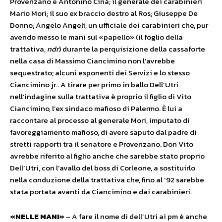
Provenzano e Antonino Cinà; il generale dei carabinieri
Mario Mori; il suo ex braccio destro al Ros; Giuseppe De
Donno; Angelo Angeli, un ufficiale dei carabinieri che, pur
avendo messo le mani sul «papello» (il foglio della
trattativa,
ndr
) durante la perquisizione della cassaforte
nella casa di Massimo Ciancimino non l’avrebbe
sequestrato; alcuni esponenti dei Servizi e lo stesso
Ciancimino jr.. A tirare per primo in ballo Dell’Utri
nell’indagine sulla trattativa è proprio il figlio di Vito
Ciancimino, l’ex sindaco mafioso di Palermo. È lui a
raccontare al processo al generale Mori, imputato di
favoreggiamento mafioso, di avere saputo dal padre di
stretti rapporti tra il senatore e Provenzano. Don Vito
avrebbe riferito al figlio anche che sarebbe stato proprio
Dell’Utri, con l’avallo del boss di Corleone, a sostituirlo
nella conduzione della trattativa che, fino al ’92 sarebbe
stata portata avanti da Ciancimino e dai carabinieri.
«NELLE MANI»
– A fare il nome di dell’Utri ai pm è anche