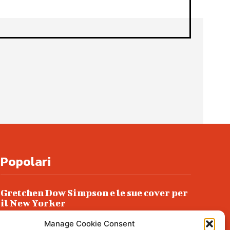
Popolari
Gretchen Dow Simpson e le sue cover per
il New Yorker
Ancora dossieraggi e schedature
Manage Cookie Consent