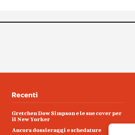
Recenti
Gretchen Dow Simpson e le sue cover per
il New Yorker
Ancora dossieraggi e schedature