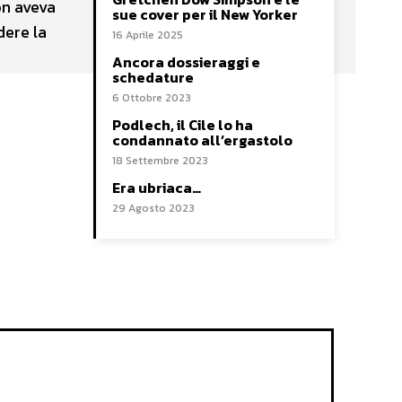
on aveva
sue cover per il New Yorker
dere la
16 Aprile 2025
Ancora dossieraggi e
schedature
6 Ottobre 2023
Podlech, il Cile lo ha
condannato all’ergastolo
18 Settembre 2023
Era ubriaca…
29 Agosto 2023