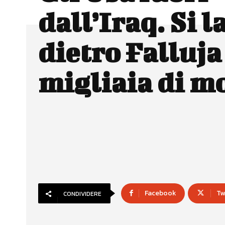
dall’Iraq. Si 
dietro Falluja
migliaia di m
Facebook
Tw
CONDIVIDERE