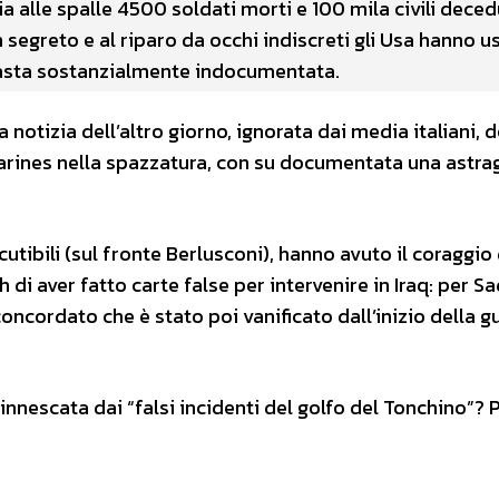
cia alle spalle 4500 soldati morti e 100 mila civili deced
n segreto e al riparo da occhi indiscreti gli Usa hanno u
masta sostanzialmente indocumentata.
 notizia dell’altro giorno, ignorata dai media italiani, d
arines nella spazzatura, con su documentata una astra
cutibili (sul fronte Berlusconi), hanno avuto il coraggio 
i aver fatto carte false per intervenire in Iraq: per S
oncordato che è stato poi vanificato dall’inizio della g
nescata dai “falsi incidenti del golfo del Tonchino”? 