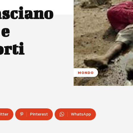
lasciano
 e
orti
MONDO
itter
Pinterest
WhatsApp