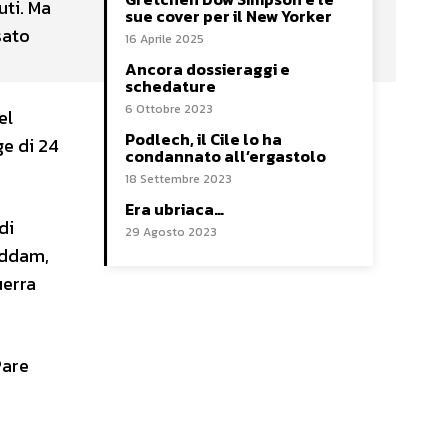
uti. Ma
sue cover per il New Yorker
sato
16 Aprile 2025
Ancora dossieraggi e
schedature
6 Ottobre 2023
el
Podlech, il Cile lo ha
ge di 24
condannato all’ergastolo
18 Settembre 2023
Era ubriaca…
di
29 Agosto 2023
addam,
uerra
Pare