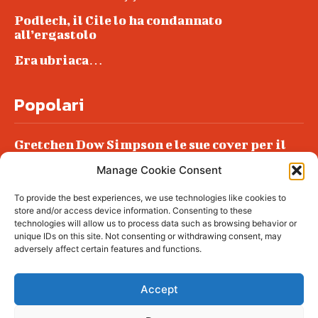
Podlech, il Cile lo ha condannato
all’ergastolo
Era ubriaca…
Popolari
Gretchen Dow Simpson e le sue cover per il
New Yorker
Manage Cookie Consent
Ancora dossieraggi e schedature
To provide the best experiences, we use technologies like cookies to
Podlech, il Cile lo ha condannato
store and/or access device information. Consenting to these
all’ergastolo
technologies will allow us to process data such as browsing behavior or
unique IDs on this site. Not consenting or withdrawing consent, may
Era ubriaca…
adversely affect certain features and functions.
Accept