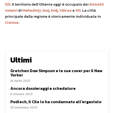
Olt
. Il territorio dell’Oltenia oggi è occupato dai
distretti
romeni
di
Mehedinţi
,
Gorj
,
Dolj
,
Vâlcea
e
Olt
. La città
principale della regione è storicamente individuata in
Craiova
.
Ultimi
Gretchen Dow Simpson e le sue cover per il New
Yorker
16 Aprile 2025
Ancora dossieraggi e schedature
6 Ottobre 2023
Podlech, il Cile lo ha condannato all’ergastolo
18 Settembre 2023