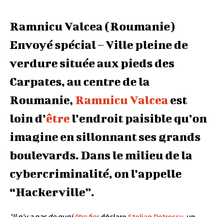
Ramnicu Valcea (Roumanie)
Envoyé spécial – Ville pleine de
verdure située aux pieds des
Carpates, au centre de la
Roumanie,
Ramnicu Valcea
est
loin d’
être
l’endroit paisible qu’on
imagine en sillonnant ses grands
boulevards. Dans le milieu de la
cybercriminalité, on l’appelle
“Hackerville”.
“Il n’y a pas de quoi
être
fier
,
déclare
Stelian Petrescu
, un