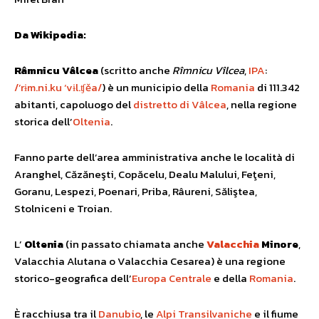
Da Wikipedia:
Râmnicu Vâlcea
(scritto anche
Rîmnicu Vîlcea
,
IPA
:
/’rɨm.ni.ku ‘vɨl.ʧěa/
) è un municipio della
Romania
di 111.342
abitanti, capoluogo del
distretto di Vâlcea
, nella regione
storica dell’
Oltenia
.
Fanno parte dell’area amministrativa anche le località di
Aranghel, Căzăneşti, Copăcelu, Dealu Malului, Feţeni,
Goranu, Lespezi, Poenari, Priba, Râureni, Săliştea,
Stolniceni e Troian.
L’
Oltenia
(in passato chiamata anche
Valacchia
Minore
,
Valacchia Alutana o Valacchia Cesarea) è una regione
storico-geografica dell’
Europa Centrale
e della
Romania
.
È racchiusa tra il
Danubio
, le
Alpi Transilvaniche
e il fiume