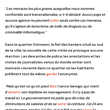
“Les menaces les plus graves auxquelles nous sommes
confrontés sont transnationales, a-t-il déclaré. Aucun pays et
aucune agence ne peuvent
lutter
seuls contre ces menaces,
qu’il s’agisse de terrorisme, de trafic de drogues ou de
criminalité informatique.”
Dans le quartier Ostroveni, le fief des hackers situé au sud
de la ville, la nouvelle de cette visite ne provoque aucune
réaction. Les descentes de police, les arrestations et les
visites de journalistes venus du monde entier sont
monnaie courante dans ce quartier où les habitants
préfèrent tout de même
garder
l’anonymat.
“Mais qu’est-ce qu’on peut
faire
!,
lance George, qui vient
d’
obtenir
son diplôme en management.
Il n’y a pas de
travail ici. Le gouvernement ne parle que de crise, de
diminutions de salaires et de se
serrer
la ceinture. J’ai 24 ans
et toutes mes années à la fac, je n’ai fait que me
serrer
la