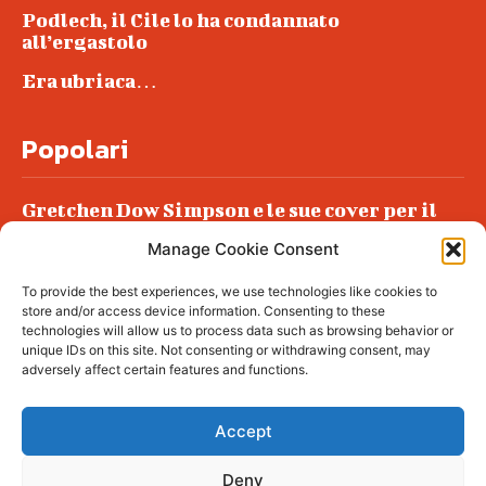
Podlech, il Cile lo ha condannato
all’ergastolo
Era ubriaca…
Popolari
Gretchen Dow Simpson e le sue cover per il
New Yorker
Manage Cookie Consent
Ancora dossieraggi e schedature
To provide the best experiences, we use technologies like cookies to
Podlech, il Cile lo ha condannato
store and/or access device information. Consenting to these
all’ergastolo
technologies will allow us to process data such as browsing behavior or
unique IDs on this site. Not consenting or withdrawing consent, may
Era ubriaca…
adversely affect certain features and functions.
Accept
Deny