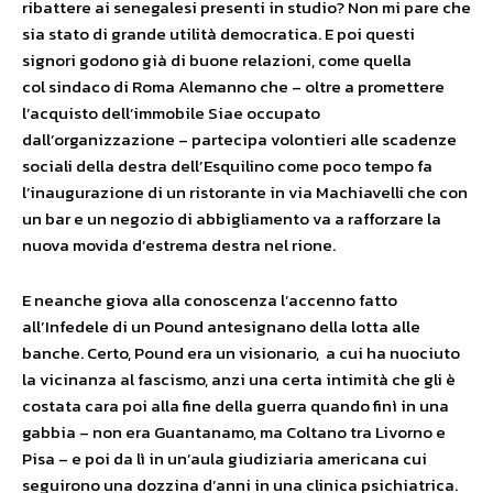
ribattere ai senegalesi presenti in studio? Non mi pare che
sia stato di grande utilità democratica. E poi questi
signori godono già di buone relazioni, come quella
col sindaco di Roma Alemanno che – oltre a promettere
l’acquisto dell’immobile Siae occupato
dall’organizzazione – partecipa volontieri alle scadenze
sociali della destra dell’Esquilino come poco tempo fa
l’inaugurazione di un ristorante in via Machiavelli che con
un bar e un negozio di abbigliamento va a rafforzare la
nuova movida d’estrema destra nel rione.
E neanche giova alla conoscenza l’accenno fatto
all’Infedele di un Pound antesignano della lotta alle
banche. Certo, Pound era un visionario, a cui ha nuociuto
la vicinanza al fascismo, anzi una certa intimità che gli è
costata cara poi alla fine della guerra quando finì in una
gabbia – non era Guantanamo, ma Coltano tra Livorno e
Pisa – e poi da lì in un’aula giudiziaria americana cui
seguirono una dozzina d’anni in una clinica psichiatrica.