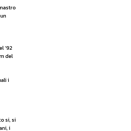
 mastro
 un
el ‘92
Pm del
li i
 si, si
ni, i