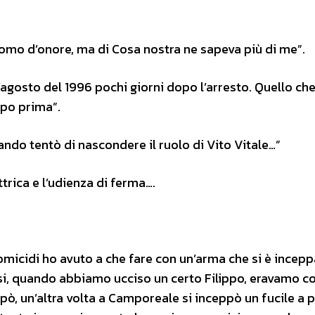
uomo d’onore, ma di Cosa nostra ne sapeva più di me”.
l’agosto del 1996 pochi giorni dopo l’arresto. Quello ch
mpo prima”.
ando tentò di nascondere il ruolo di Vito Vitale…”
trica e l’udienza di ferma….
omicidi ho avuto a che fare con un’arma che si è incepp
si, quando abbiamo ucciso un certo Filippo, eravamo co
eppò, un’altra volta a Camporeale si inceppò un fucile a