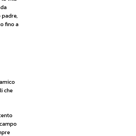
rda
o padre,
o fino a
 amico
li che
 cento
l campo
mpre