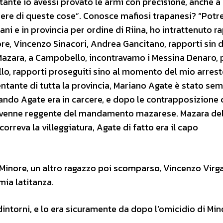
ante io avessi provato le armi con precisione, anche a k
ere di queste cose”. Conosce mafiosi trapanesi? “Potre
i e in provincia per ordine di Riina, ho intrattenuto r
e, Vincenzo Sinacori, Andrea Gancitano, rapporti sin d
Mazara, a Campobello, incontravamo i Messina Denaro, 
llo, rapporti proseguiti sino al momento del mio arresto
tante di tutta la provincia, Mariano Agate è stato se
ndo Agate era in carcere, e dopo le contrapposizione 
divenne reggente del mandamento mazarese. Mazara del
correva la villeggiatura, Agate di fatto era il capo
 Minore, un altro ragazzo poi scomparso, Vincenzo Virga
mia latitanza.
ntorni, e lo era sicuramente da dopo l’omicidio di Min