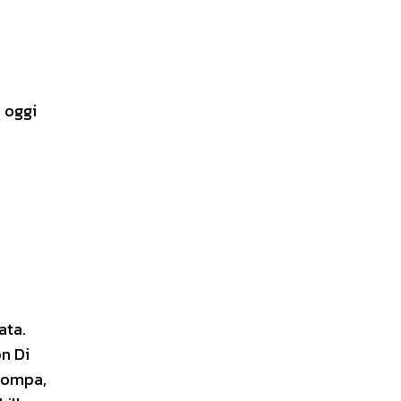
e oggi
ata.
n Di
 pompa,