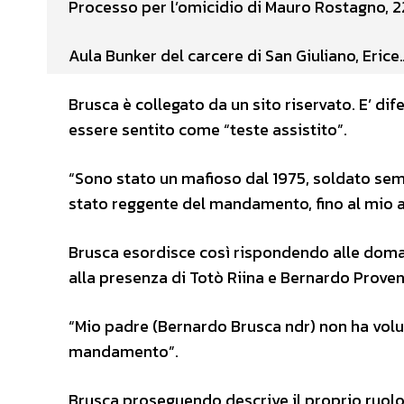
Processo per l’omicidio di Mauro Rostagno, 2
Aula Bunker del carcere di San Giuliano, Erice
Brusca è collegato da un sito riservato. E’ dif
essere sentito come “teste assistito”.
“Sono stato un mafioso dal 1975, soldato se
stato reggente del mandamento, fino al mio a
Brusca esordisce così rispondendo alle domand
alla presenza di Totò Riina e Bernardo Prove
“Mio padre (Bernardo Brusca ndr) non ha volu
mandamento”.
Brusca proseguendo descrive il proprio ruolo 