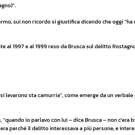
agno)”.
rmo, sui non ricordo si giustifica dicendo che oggi “ha 
nte al 1997 e al 1999 reso da Brusca sul delitto Rostagn
, “si levarono sta camurria”, come emerge da un verbale 
na, “quando io parlavo con lui – dice Brusca – non c’era 
le era perché il delitto interessava a più persone, e inter