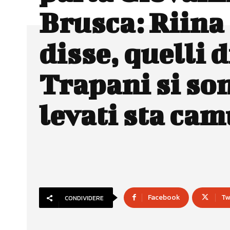
Brusca: Riina
disse, quelli d
Trapani si so
levati sta ca
Facebook
Tw
CONDIVIDERE