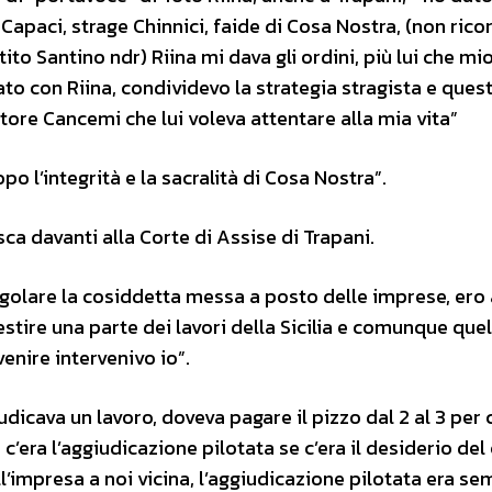
 Capaci, strage Chinnici, faide di Cosa Nostra, (non rico
tito Santino ndr) Riina mi dava gli ordini, più lui che mi
ato con Riina, condividevo la strategia stragista e quest
ore Cancemi che lui voleva attentare alla mia vita”
po l’integrità e la sacralità di Cosa Nostra”.
sca davanti alla Corte di Assise di Trapani.
regolare la cosiddetta messa a posto delle imprese, ero
tire una parte dei lavori della Sicilia e comunque quel
enire intervenivo io”.
dicava un lavoro, doveva pagare il pizzo dal 2 al 3 per
 c’era l’aggiudicazione pilotata se c’era il desiderio de
’impresa a noi vicina, l’aggiudicazione pilotata era se