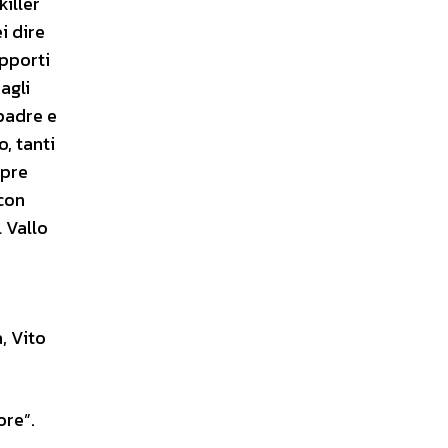
iller
i dire
apporti
agli
padre e
, tanti
mpre
con
 Vallo
, Vito
ore”.