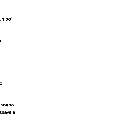
un po’
o.
di
bisogno
essava a