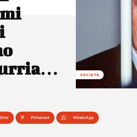
 mi
i
no
murria…
SOCIETÀ
itter
Pinterest
WhatsApp