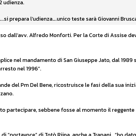
2 udienza.
…..si prepara l’udienza….unico teste sarà Giovanni Brusc
eso dall’avv. Alfredo Monforti. Per la Corte di Assise de
mplice nel mandamento di San Giuseppe Jato, dal 1989 
rresto nel 1996”.
e del Pm Del Bene, ricostruisce le fasi della sua inizi
nzano.
to partecipare, sebbene fosse al momento il reggente 
di “portavoce” di Totò Riina, anche a Trapani, “ho dato 