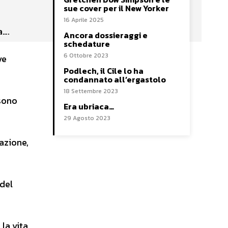
sue cover per il New Yorker
16 Aprile 2025
a….
Ancora dossieraggi e
schedature
6 Ottobre 2023
ve
Podlech, il Cile lo ha
condannato all’ergastolo
18 Settembre 2023
sono
Era ubriaca…
29 Agosto 2023
azione,
del
la vita