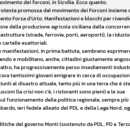
ovimento dei forconi, in Sicvilia. Ecco quanto:
a protesta promossa dal movimento dei Forconi insieme c
ento Forza d’Urto. Manifestazioni e blocchi per rivendic
ione della produzione agricola siciliana dalla concorre
trutture (strade, ferrovie, porti, aeroporti), la riduzio
 cartelle esattoriali.
ste manifestazioni, in prima battuta, sembrano esprimer
ndo e mobilitano, anche, cittadini giustamente angosc
, peraltro, ha progressivamente perso insediamenti industr
ncora tantissimi giovani emigrare in cerca di occupazion
giunti al disastro attuale, tanto più in una terra che è st
ni (la crisi non c’è, i ristoranti sono pieni) e le sue
 sul funzionamento della politica regionale, sempre più
ardo, ieri fedele alleato del PDL e della Lega Nord, og
itiche del governo Monti (sostenuto da PDL, PD e Terz