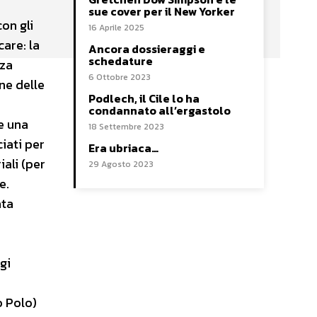
sue cover per il New Yorker
on gli
16 Aprile 2025
are: la
Ancora dossieraggi e
schedature
nza
6 Ottobre 2023
ne delle
Podlech, il Cile lo ha
condannato all’ergastolo
e una
18 Settembre 2023
iati per
Era ubriaca…
iali (per
29 Agosto 2023
e.
ata
gi
o Polo)