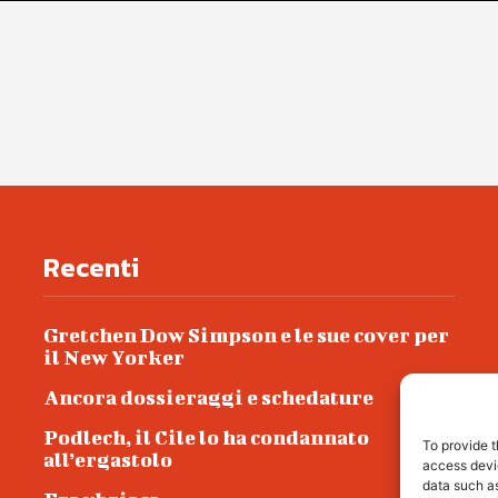
Recenti
Gretchen Dow Simpson e le sue cover per
il New Yorker
Ancora dossieraggi e schedature
Podlech, il Cile lo ha condannato
To provide t
all’ergastolo
access devic
data such as