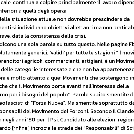
scale, continua a colpire principalmente il lavoro dipen
feriori a quelli degli operai.
della situazione attuale non dovrebbe prescindere da
enti si individuano obiettivi allettanti ma non praticabil
ve, data la consistenza della crisi.
dicono una sola parola su tutto questo. Nelle pagine Fb
utamente generici, ‘validi’ per tutte le stagioni “il mo
prenditori agricoli, commercianti, artigiani, è un Movim
e delle categorie interessate e che non ha appartenenze
coni è molto attento a quei Movimenti che sostengono 
he che il Movimento porta avanti nell’interesse della
ttiamo per i bisogni del popolo”. Parole subito smentite d
eofascisti di “Forza Nuova”. Ma smentite soprattutto da
ponsabili del Movimento dei Forconi. Secondo Il Clande
egli anni ’80 per il Psi. Candidato alle elezioni region
do [infine] incrocia la strada dei “Responsabili” di Scil