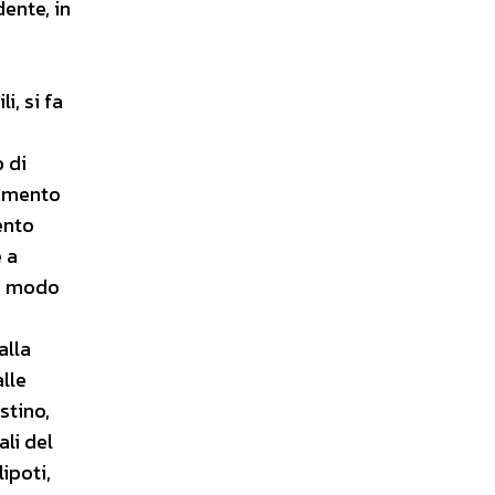
dente, in
i, si fa
 di
vimento
ento
 a
in modo
alla
lle
stino,
ali del
ipoti,