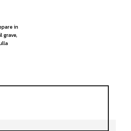
ppare in
l grave,
ulla