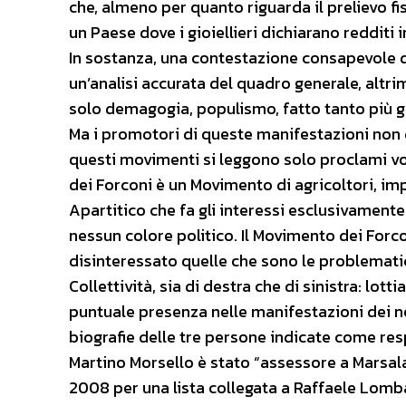
che, almeno per quanto riguarda il prelievo fi
un Paese dove i gioiellieri dichiarano redditi in
In sostanza, una contestazione consapevole 
un’analisi accurata del quadro generale, altrim
solo demagogia, populismo, fatto tanto più gra
Ma i promotori di queste manifestazioni non 
questi movimenti si leggono solo proclami vol
dei Forconi è un Movimento di agricoltori, im
Apartitico che fa gli interessi esclusivament
nessun colore politico. Il Movimento dei For
disinteressato quelle che sono le problematic
Collettività, sia di destra che di sinistra: lo
puntuale presenza nelle manifestazioni dei n
biografie delle tre persone indicate come res
Martino Morsello è stato “assessore a Marsala n
2008 per una lista collegata a Raffaele Lombar