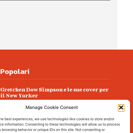
Popolari
Gretchen Dow Simpson e le sue cover per
il New Yorker
Ancora dossieraggi e schedature
Manage Cookie Consent
Podlech, il Cile lo ha condannato
he best experiences, we use technologies like cookies to store and/or
all’ergastolo
e information. Consenting to these technologies will allow us to process
 browsing behavior or unique IDs on this site. Not consenting or