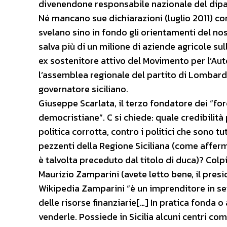
divenendone responsabile nazionale del dipa
Né mancano sue dichiarazioni (luglio 2011) co
svelano sino in fondo gli orientamenti del nos
salva più di un milione di aziende agricole sul
ex sostenitore attivo del Movimento per l’Au
l’assemblea regionale del partito di Lombard
governatore siciliano.
Giuseppe Scarlata, il terzo fondatore dei “fo
democristiane”. C si chiede: quale credibilit
politica corrotta, contro i politici che sono t
pezzenti della Regione Siciliana (come afferm
è talvolta preceduto dal titolo di duca)? Colpi
Maurizio Zamparini (avete letto bene, il pre
Wikipedia Zamparini “è un imprenditore in sett
delle risorse finanziarie[…] In pratica fonda 
venderle. Possiede in Sicilia alcuni centri co