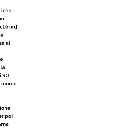
i che
oni
, [è un]
te
za al
ie
 la
i 90
ui nome
tione
er poi
arne