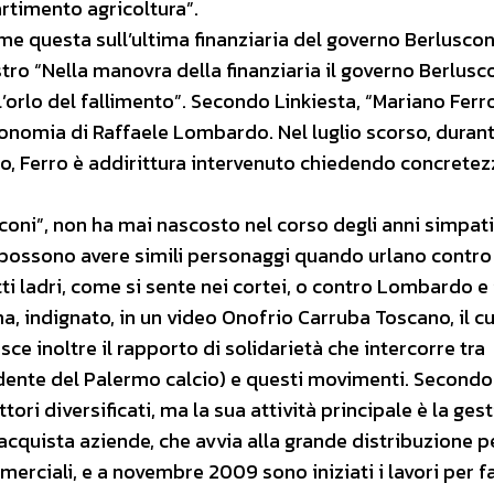
rtimento agricoltura”.
me questa sull’ultima finanziaria del governo Berluscon
tro “Nella manovra della finanziaria il governo Berlusc
l’orlo del fallimento”. Secondo Linkiesta, “Mariano Ferro
tonomia di Raffaele Lombardo. Nel luglio scorso, duran
o, Ferro è addirittura intervenuto chiedendo concretez
rconi”, non ha mai nascosto nel corso degli anni simpat
à possono avere simili personaggi quando urlano contro
utti ladri, come si sente nei cortei, o contro Lombardo e 
a, indignato, in un video Onofrio Carruba Toscano, il c
sce inoltre il rapporto di solidarietà che intercorre tra
sidente del Palermo calcio) e questi movimenti. Secondo
ori diversificati, ma la sua attività principale è la ges
o acquista aziende, che avvia alla grande distribuzione p
mmerciali, e a novembre 2009 sono iniziati i lavori per f