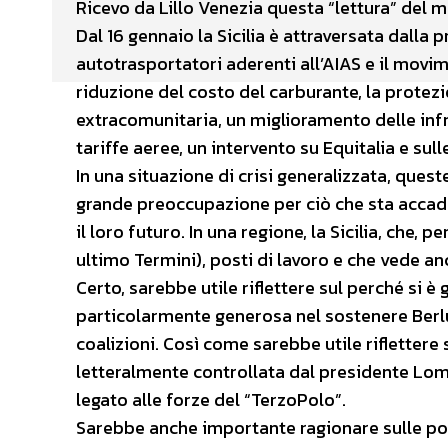
Ricevo da Lillo Venezia questa “lettura” del m
Dal 16 gennaio la Sicilia è attraversata dall
autotrasportatori aderenti all’AIAS e il movim
riduzione del costo del carburante, la protez
extracomunitaria, un miglioramento delle infras
tariffe aeree, un intervento su Equitalia e sulle
In una situazione di crisi generalizzata, que
grande preoccupazione per ciò che sta accade
il loro futuro. In una regione, la Sicilia, che
ultimo Termini), posti di lavoro e che vede a
Certo, sarebbe utile riflettere sul perché si è 
particolarmente generosa nel sostenere Berlusco
coalizioni. Così come sarebbe utile riflettere
letteralmente controllata dal presidente Lomb
legato alle forze del “TerzoPolo”.
Sarebbe anche importante ragionare sulle pol