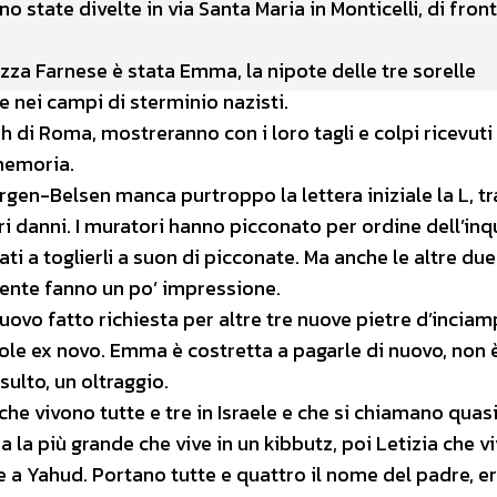
 state divelte in via Santa Maria in Monticelli, di front
azza Farnese è stata Emma, la nipote delle tre sorelle
te nei campi di sterminio nazisti.
 di Roma, mostreranno con i loro tagli e colpi ricevut
memoria.
rgen-Belsen manca purtroppo la lettera iniziale la L, tra
i danni. I muratori hanno picconato per ordine dell’inq
ati a toglierli a suon di picconate. Ma anche le altre due
ente fanno un po’ impressione.
uovo fatto richiesta per altre tre nuove pietre d’incia
dole ex novo. Emma è costretta a pagarle di nuovo, non 
lto, un oltraggio.
che vivono tutte e tre in Israele e che si chiamano qua
la più grande che vive in un kibbutz, poi Letizia che vi
de a Yahud. Portano tutte e quattro il nome del padre, er