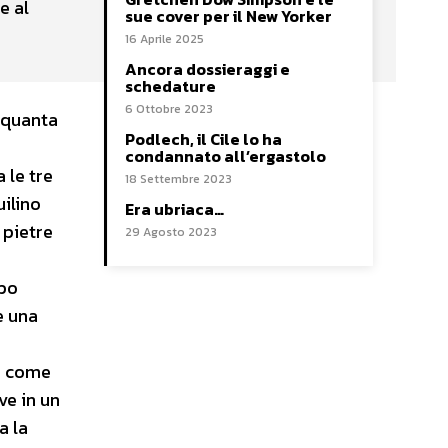
e al
sue cover per il New Yorker
16 Aprile 2025
Ancora dossieraggi e
schedature
6 Ottobre 2023
i quanta
Podlech, il Cile lo ha
condannato all’ergastolo
 le tre
18 Settembre 2023
uilino
Era ubriaca…
 pietre
29 Agosto 2023
mpo
è una
si come
ve in un
a la