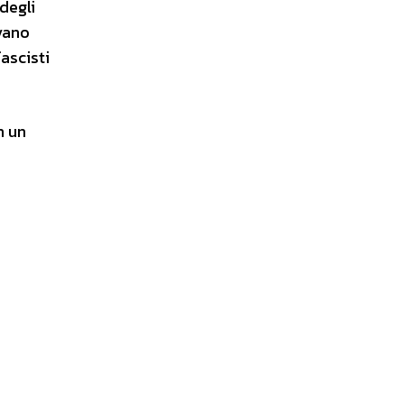
 degli
evano
fascisti
n un