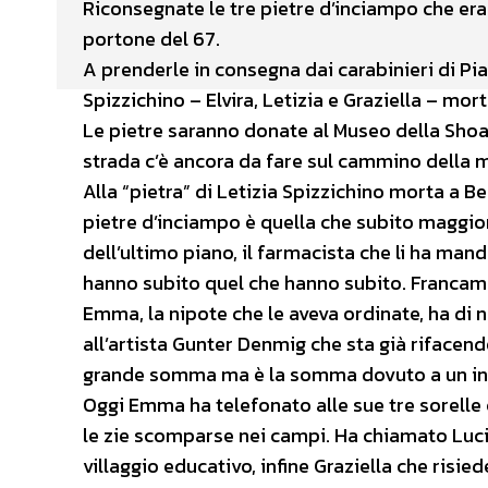
Riconsegnate le tre pietre d’inciampo che erano
portone del 67.
A prenderle in consegna dai carabinieri di Pi
Spizzichino – Elvira, Letizia e Graziella – mor
Le pietre saranno donate al Museo della Shoah
strada c’è ancora da fare sul cammino della 
Alla “pietra” di Letizia Spizzichino morta a Be
pietre d’inciampo è quella che subito maggior
dell’ultimo piano, il farmacista che li ha mand
hanno subito quel che hanno subito. Francam
Emma, la nipote che le aveva ordinate, ha di n
all’artista Gunter Denmig che sta già rifacen
grande somma ma è la somma dovuto a un insu
Oggi Emma ha telefonato alle sue tre sorelle 
le zie scomparse nei campi. Ha chiamato Lucia 
villaggio educativo, infine Graziella che risie