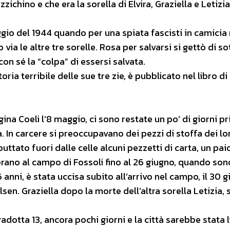
ino e che era la sorella di Elvira, Graziella e Letizia,
aggio del 1944 quando per una spiata fascisti in camicia
ia le altre tre sorelle. Rosa per salvarsi si gettò di so
 con sé la “colpa” di essersi salvata.
oria terribile delle sue tre zie, è pubblicato nel libro d
ina Coeli l’8 maggio, ci sono restate un po’ di giorni p
a. In carcere si preoccupavano dei pezzi di stoffa dei lo
uttato fuori dalle celle alcuni pezzetti di carta, un paio
erano al campo di Fossoli fino al 26 giugno, quando son
 anni, è stata uccisa subito all’arrivo nel campo, il 30 g
en. Graziella dopo la morte dell’altra sorella Letizia, s
radotta 13, ancora pochi giorni e la città sarebbe stata 