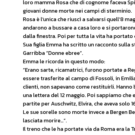
loro mamma Rosa che di cognome faceva Spizzich
giovani donne morte nei campi di sterminio.
Rosa è l’unica che riuscì a salvarsi quell’8 m
andarono a bussare a casa loro e si portarono v
dalla finestra. Poi per tutta la vita ha portato
Sua figlia Emma ha scritto un racconto sulla st
Garribba “Donne ebree”.
Emma le ricorda in questo modo:
“Erano sarte, ricamatrici, furono portate a Reg
essere trasferite al campo di Fossoli, in Emili
clienti, non sapevano come restituirli. Hanno b
una lettera del 12 maggio. Poi sappiamo che 
partite per Auschwitz, Elvira, che aveva solo 16
Le sue sorelle sono morte invece a Bergen Bels
lasciata morire…”.
Il treno che le ha portate via da Roma era la T