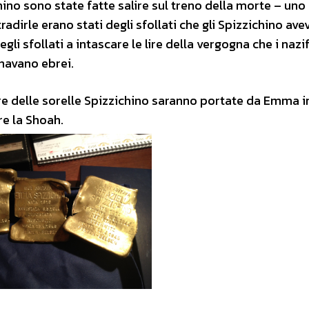
chino sono state fatte salire sul treno della morte – uno
tradirle erano stati degli sfollati che gli Spizzichino av
gli sfollati a intascare le lire della vergogna che i nazi
gnavano ebrei.
re delle sorelle Spizzichino saranno portate da Emma i
re la Shoah.