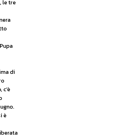
 le tre
 nera
tto
i Pupa
rima di
ro
, c’è
o
iugno.
i è
liberata