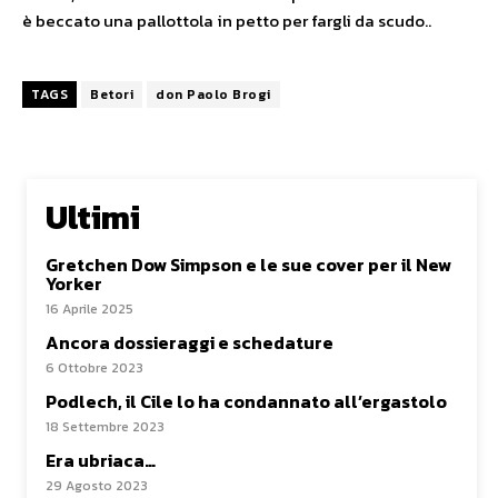
è beccato una pallottola in petto per fargli da scudo..
TAGS
Betori
don Paolo Brogi
Ultimi
Gretchen Dow Simpson e le sue cover per il New
Yorker
16 Aprile 2025
Ancora dossieraggi e schedature
6 Ottobre 2023
Podlech, il Cile lo ha condannato all’ergastolo
18 Settembre 2023
Era ubriaca…
29 Agosto 2023