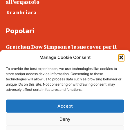
all’ergastolo
Era ubriaca…
Popolari
Gretchen Dow Simpson e le sue cover per il
New Yorker
Manage Cookie Consent
Ancora dossieraggi e schedature
To provide the best experiences, we use technologies like cookies to
Podlech, il Cile lo ha condannato
store and/or access device information. Consenting to these
all’ergastolo
technologies will allow us to process data such as browsing behavior or
unique IDs on this site. Not consenting or withdrawing consent, may
Era ubriaca…
adversely affect certain features and functions.
Accept
Deny
© tagDiv - All rights reserved. Made with
Newspaper Theme. Center Magazine is our