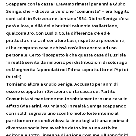
Scappare con la cassa? Eravamo rimasti per anni a Giulio
Seniga, che – diceva la versione “comunista” – era fuggito
coni soldi in Svizzera nel lontano 1954. Dietro Seniga c’era
però allora, aldilà delle bruitali calunnie togliattiane,
qualcos’altro. Con Lusi & Co. la differenza c’è ed è
piuttosto chiara: il senatore Lusi, rispetto ai precedenti,
ci ha comprato casa e chissà cos’altro ancora ad uso
personale. Certo, il sospetto è che questa casa di Lusi sia
in realtà servita da rimborso per distribuzioni di soldi agli
ex Margherita (approdati nel Pd ma soprattutto nell’Api di
Rutelli).
Torniamo allora a Giulio Seniga. Accusato per anni di
essere scappato in Svizzera con la cassa del Partito
Comunista si mantenne molto sobriamente in una casa in
affitto (via Farini, 40, Milano). In realtà Seniga scappando
con i soldi segnava uno scontro molto forte interno al
partito: non ne condivideva la linea togliattiana e prima di
diventare socialista avrebbe dato vita a una attività
editoriale sotto l’insegna di Azione Comune.E lì sono finiti,