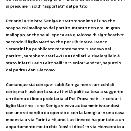
si presume, i soldi “asportati” dal partito.
Per anni a sinistra Seniga è stato sinonimo di uno che
scappa col malloppo del partito. Intanto non era un gran
malloppo, anche se all’epoca era qualcosa di significativo:
secondo il figlio Martino che per Biblioteca Franco
Serantini ha pubblicato recentemente “Credevo nel
partito”, sarebbero stati 421.000 dollari. A rivelarglielo è
stato infatti Carlo Feltrinelli in “Senior Service”, saputolo
dal padre Gian Giacomo.
Comunque sia con quei soldi Seniga non si arricchì di
certo, ma li usò per la sua attività politica tesa a suggerire
un ritorno di linea proletaria al Pci. Prova ne è – ricorda il
figlio Martino – che Seniga viveva autoamministrandosi
con uno stipendio da operaio e con la famiglia in una casa
modesta a via Farini a Milano. Lusi invece ha puntato a un
appartamento molto chic (così si dice) in via Monserrato a