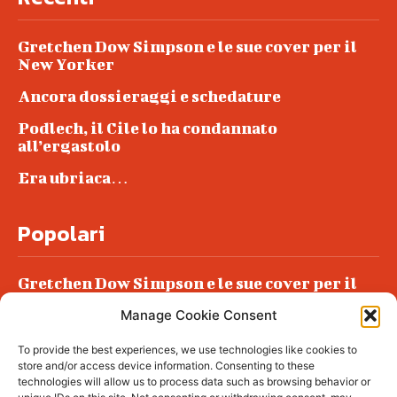
Gretchen Dow Simpson e le sue cover per il
New Yorker
Ancora dossieraggi e schedature
Podlech, il Cile lo ha condannato
all’ergastolo
Era ubriaca…
Popolari
Gretchen Dow Simpson e le sue cover per il
New Yorker
Manage Cookie Consent
Ancora dossieraggi e schedature
To provide the best experiences, we use technologies like cookies to
Podlech, il Cile lo ha condannato
store and/or access device information. Consenting to these
all’ergastolo
technologies will allow us to process data such as browsing behavior or