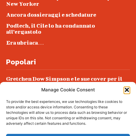
New Yorker
Ancora dossieraggi e schedature
Podlech, il Cile lo ha condannato
all’ergastolo
Era ubriaca…
Popolari
Gretchen Dow Simpson e le sue cover per il
New Yorker
Manage Cookie Consent
Ancora dossieraggi e schedature
To provide the best experiences, we use technologies like cookies to
Podlech, il Cile lo ha condannato
store and/or access device information. Consenting to these
all’ergastolo
technologies will allow us to process data such as browsing behavior or
unique IDs on this site. Not consenting or withdrawing consent, may
Era ubriaca…
adversely affect certain features and functions.