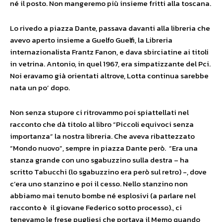
né il posto. Non mangeremo più insieme fritti alla toscana.
Lo rivedo a piazza Dante, passava davanti alla libreria che
avevo aperto insieme a Guelfo Guelfi, la Libreria
internazionalista Frantz Fanon, e dava sbirciatine ai titoli
in vetrina. Antonio, in quel 1967, era simpatizzante del Pci.
Noi eravamo già orientati altrove, Lotta continua sarebbe
nata un po’ dopo.
Non senza stupore ci ritrovammo poi spiattellati nel
racconto che dà titolo al libro “Piccoli equivoci senza
importanza” la nostra libreria. Che aveva ribattezzato
“Mondo nuovo”, sempre in piazza Dante però. “Era una
stanza grande con uno sgabuzzino sulla destra – ha
scritto Tabucchi (lo sgabuzzino era però sul retro) -, dove
c’era uno stanzino e poi il cesso. Nello stanzino non
abbiamo mai tenuto bombe né esplosivi (a parlare nel
racconto è il giovane Federico sotto processo)., ci
tenevamo le frese pugliesi che portava il Memo quando