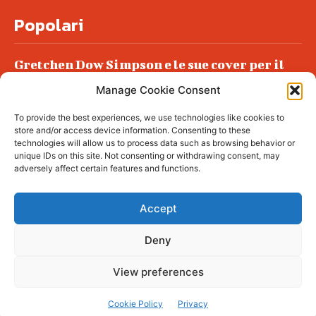
Popolari
Gretchen Dow Simpson e le sue cover per il
New Yorker
Manage Cookie Consent
Ancora dossieraggi e schedature
To provide the best experiences, we use technologies like cookies to
Podlech, il Cile lo ha condannato
store and/or access device information. Consenting to these
all’ergastolo
technologies will allow us to process data such as browsing behavior or
unique IDs on this site. Not consenting or withdrawing consent, may
Era ubriaca…
adversely affect certain features and functions.
Accept
Deny
© tagDiv - All rights reserved. Made with
Newspaper Theme. Center Magazine is our
complete News Portal about living, lifestyle,
View preferences
fashion and wellness. Take your time and
immerse yourself in this amazing
experience!
Cookie Policy
Privacy