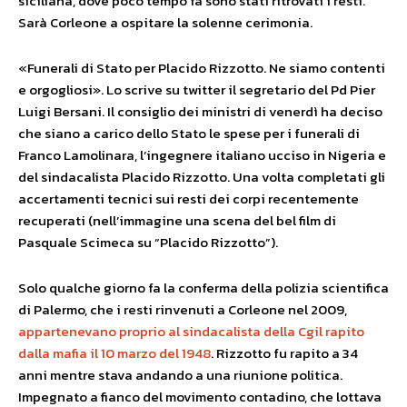
siciliana, dove poco tempo fa sono stati ritrovati i resti.
Sarà Corleone a ospitare la solenne cerimonia.
«Funerali di Stato per Placido Rizzotto. Ne siamo contenti
e orgogliosi». Lo scrive su twitter il segretario del Pd Pier
Luigi Bersani. Il consiglio dei ministri di venerdì ha deciso
che siano a carico dello Stato le spese per i funerali di
Franco Lamolinara, l’ingegnere italiano ucciso in Nigeria e
del sindacalista Placido Rizzotto. Una volta completati gli
accertamenti tecnici sui resti dei corpi recentemente
recuperati (nell’immagine una scena del bel film di
Pasquale Scimeca su “Placido Rizzotto”).
Solo qualche giorno fa la conferma della polizia scientifica
di Palermo, che i resti rinvenuti a Corleone nel 2009,
appartenevano proprio al sindacalista della Cgil rapito
dalla mafia il 10 marzo del 1948
. Rizzotto fu rapito a 34
anni mentre stava andando a una riunione politica.
Impegnato a fianco del movimento contadino, che lottava