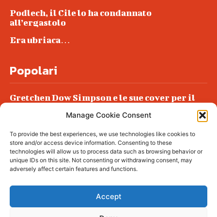
Podlech, il Cile lo ha condannato
all’ergastolo
Era ubriaca…
Popolari
Gretchen Dow Simpson e le sue cover per il
New Yorker
Manage Cookie Consent
Ancora dossieraggi e schedature
To provide the best experiences, we use technologies like cookies to
Podlech, il Cile lo ha condannato
store and/or access device information. Consenting to these
all’ergastolo
technologies will allow us to process data such as browsing behavior or
unique IDs on this site. Not consenting or withdrawing consent, may
Era ubriaca…
adversely affect certain features and functions.
Accept