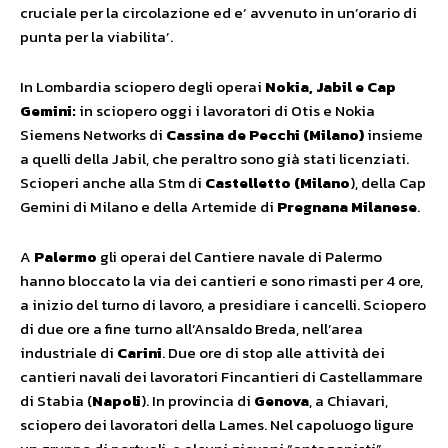
cruciale per la circolazione ed e’ avvenuto in un’orario di
punta per la viabilita’.
In Lombardia sciopero degli operai
Nokia, Jabil e Cap
Gemini:
in sciopero oggi
i lavoratori di Otis e Nokia
Siemens Networks di
Cassina de Pecchi (Milano)
insieme
a quelli della Jabil, che peraltro sono già stati licenziati.
Scioperi anche alla Stm di
Castelletto (Milano
), della Cap
Gemini di Milano e della Artemide di
Pregnana Milanese
.
A
Palermo
gli operai del Cantiere navale di Palermo
hanno bloccato la via dei cantieri e sono rimasti per 4 ore,
a inizio del turno di lavoro, a presidiare i cancelli. Sciopero
di due ore a fine turno all’Ansaldo Breda, nell’area
industriale di
Carini
. Due ore di stop alle attività dei
cantieri navali dei lavoratori Fincantieri di Castellammare
di Stabia (
Napoli
). In provincia di
Genova
, a Chiavari,
sciopero dei lavoratori della Lames. Nel capoluogo ligure