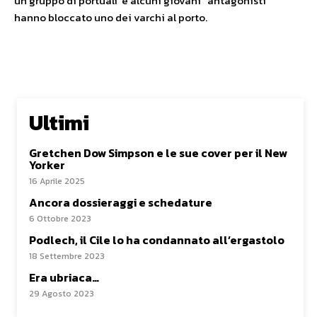
un gruppo di portuali e alcuni giovani “antagonisti”
hanno bloccato uno dei varchi al porto.
Ultimi
Gretchen Dow Simpson e le sue cover per il New
Yorker
16 Aprile 2025
Ancora dossieraggi e schedature
6 Ottobre 2023
Podlech, il Cile lo ha condannato all’ergastolo
18 Settembre 2023
Era ubriaca…
29 Agosto 2023