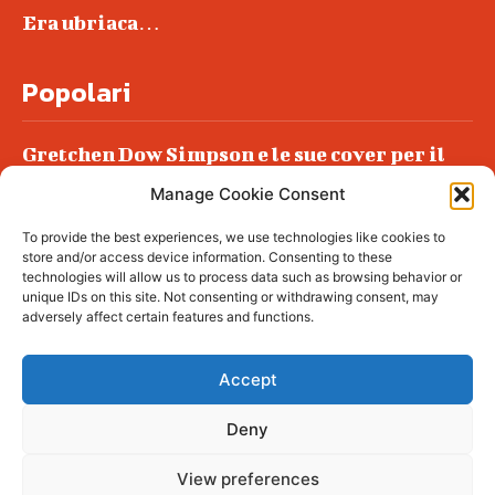
Era ubriaca…
Popolari
Gretchen Dow Simpson e le sue cover per il
New Yorker
Manage Cookie Consent
Ancora dossieraggi e schedature
To provide the best experiences, we use technologies like cookies to
Podlech, il Cile lo ha condannato
store and/or access device information. Consenting to these
all’ergastolo
technologies will allow us to process data such as browsing behavior or
unique IDs on this site. Not consenting or withdrawing consent, may
Era ubriaca…
adversely affect certain features and functions.
Accept
Deny
© tagDiv - All rights reserved. Made with
Newspaper Theme. Center Magazine is our
complete News Portal about living, lifestyle,
View preferences
fashion and wellness. Take your time and