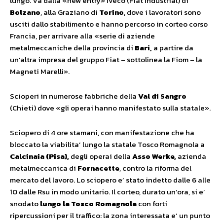
lungo. Va dalla «new entry» Iveco (Fiat Industrial) di
Bolzano
, alla Graziano di
Torino
, dove i lavoratori sono
usciti dallo stabilimento e hanno percorso in corteo corso
Francia, per arrivare alla «serie di aziende
metalmeccaniche della provincia di
Bari,
a partire da
un’altra impresa del gruppo Fiat – sottolinea la Fiom – la
Magneti Marelli».
Scioperi in numerose fabbriche della
Val di Sangro
(Chieti) dove «gli operai hanno manifestato sulla statale».
Sciopero di 4 ore stamani, con manifestazione che ha
bloccato la viabilita’ lungo la statale Tosco Romagnola a
Calcinaia (Pisa),
degli operai della
Asso Werke
,
azienda
metalmeccanica di
Fornacette
, contro la riforma del
mercato del lavoro. Lo sciopero e’ stato indetto dalle 6 alle
10 dalle Rsu in modo unitario. Il corteo, durato un’ora, si e’
snodato
lungo la Tosco Romagnola
con forti
ripercussioni per il traffico: la zona interessata e’ un punto