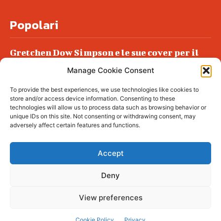
Popolari
Gretchen Dow Simpson e le sue cover per il
New Yorker
Manage Cookie Consent
Ancora dossieraggi e schedature
To provide the best experiences, we use technologies like cookies to
Podlech, il Cile lo ha condannato
store and/or access device information. Consenting to these
all’ergastolo
technologies will allow us to process data such as browsing behavior or
unique IDs on this site. Not consenting or withdrawing consent, may
Era ubriaca…
adversely affect certain features and functions.
Accept
Deny
© tagDiv - All rights reserved. Made with
Newspaper Theme. Center Magazine is our
complete News Portal about living, lifestyle,
View preferences
fashion and wellness. Take your time and
immerse yourself in this amazing
experience!
Cookie Policy
Privacy