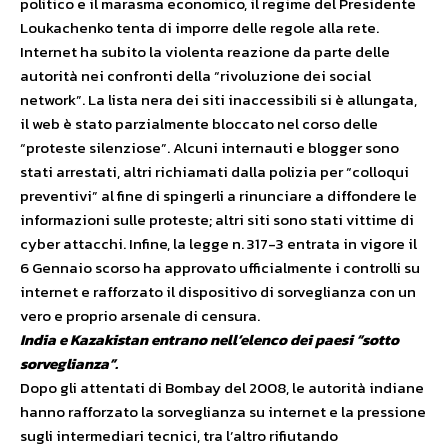
politico e il marasma economico, il regime del Presidente
Loukachenko tenta di imporre delle regole alla rete.
Internet ha subito la violenta reazione da parte delle
autorità nei confronti della “rivoluzione dei social
network”. La lista nera dei siti inaccessibili si è allungata,
il web è stato parzialmente bloccato nel corso delle
“proteste silenziose”. Alcuni internauti e blogger sono
stati arrestati, altri richiamati dalla polizia per “colloqui
preventivi” al fine di spingerli a rinunciare a diffondere le
informazioni sulle proteste; altri siti sono stati vittime di
cyber attacchi. Infine, la legge n. 317-3 entrata in vigore il
6 Gennaio scorso ha approvato ufficialmente i controlli su
internet e rafforzato il dispositivo di sorveglianza con un
vero e proprio arsenale di censura.
India e Kazakistan entrano nell’elenco dei paesi “sotto
sorveglianza”.
Dopo gli attentati di Bombay del 2008, le autorità indiane
hanno rafforzato la sorveglianza su internet e la pressione
sugli intermediari tecnici, tra l’altro rifiutando