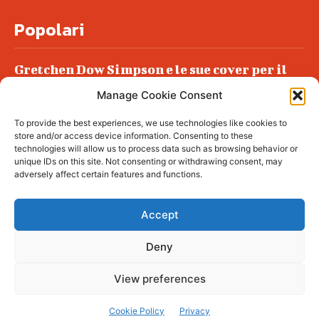
Popolari
Gretchen Dow Simpson e le sue cover per il
New Yorker
Manage Cookie Consent
Ancora dossieraggi e schedature
To provide the best experiences, we use technologies like cookies to
Podlech, il Cile lo ha condannato
store and/or access device information. Consenting to these
all’ergastolo
technologies will allow us to process data such as browsing behavior or
unique IDs on this site. Not consenting or withdrawing consent, may
Era ubriaca…
adversely affect certain features and functions.
Accept
Deny
© tagDiv - All rights reserved. Made with
Newspaper Theme. Center Magazine is our
complete News Portal about living, lifestyle,
View preferences
fashion and wellness. Take your time and
immerse yourself in this amazing
experience!
Cookie Policy
Privacy