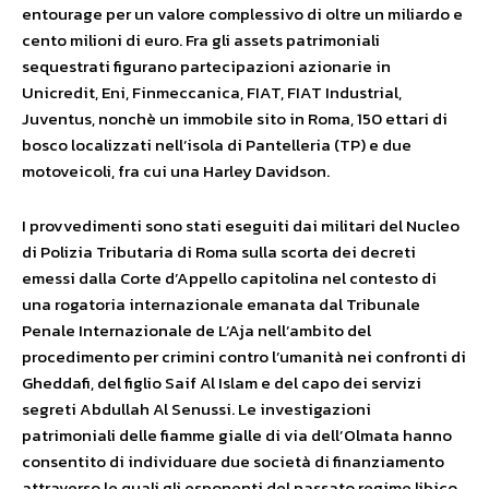
entourage per un valore complessivo di oltre un miliardo e
cento milioni di euro. Fra gli assets patrimoniali
sequestrati figurano partecipazioni azionarie in
Unicredit, Eni, Finmeccanica, FIAT, FIAT Industrial,
Juventus, nonchè un immobile sito in Roma, 150 ettari di
bosco localizzati nell’isola di Pantelleria (TP) e due
motoveicoli, fra cui una Harley Davidson.
I provvedimenti sono stati eseguiti dai militari del Nucleo
di Polizia Tributaria di Roma sulla scorta dei decreti
emessi dalla Corte d’Appello capitolina nel contesto di
una rogatoria internazionale emanata dal Tribunale
Penale Internazionale de L’Aja nell’ambito del
procedimento per crimini contro l’umanità nei confronti di
Gheddafi, del figlio Saif Al Islam e del capo dei servizi
segreti Abdullah Al Senussi. Le investigazioni
patrimoniali delle fiamme gialle di via dell’Olmata hanno
consentito di individuare due società di finanziamento
attraverso le quali gli esponenti del passato regime libico