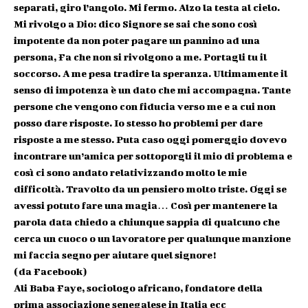
separati, giro l’angolo. Mi fermo. Alzo la testa al cielo.
Mi rivolgo a Dio: dico Signore se sai che sono così
impotente da non poter pagare un pannino ad una
persona, Fa che non si rivolgono a me. Portagli tu il
soccorso. A me pesa tradire la speranza. Ultimamente il
senso di impotenza è un dato che mi accompagna. Tante
persone che vengono con fiducia verso me e a cui non
posso dare risposte. Io stesso ho problemi per dare
risposte a me stesso. Puta caso oggi pomerggio dovevo
incontrare un’amica per sottoporgli il mio di problema e
così ci sono andato relativizzando molto le mie
difficoltà. Travolto da un pensiero molto triste. Oggi se
avessi potuto fare una magia… Così per mantenere la
parola data chiedo a chiunque sappia di qualcuno che
cerca un cuoco o un lavoratore per qualunque manzione
mi faccia segno per aiutare quel signore!
(da Facebook)
Ali Baba Faye, sociologo africano, fondatore della
prima associazione senegalese in Italia ecc