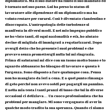
diplomatico. Ma il suo datore ha finito il suo mandato ed
è tornato nel suo paese. Lui ha perso lo status di
lavoratore alle dipendenze di un diplomatico ma ha
voluto restare per curarsi. Così è diventato clandestino e
disoccupato. L’antropologia delle turbolenze si
manifesta in diversi modi. E nel mio impegno pubblico
ne ho visto tanti, di ogni nazionalità e età, ho aiutato
decine di migliaia di immigrati a regolarizzarsi. Dopo
avergli detto che ho presente i suoi problemi e che
provavo senza promettergli nulla lui mi ringrazia.
Prima di salutarmi mi dice con un tuono molto basso e lo
sguardo abbassato: ho bisogno di lavorare e questa è
l’urgenza. Sono disposto a fare qualunque cosa. Pensa
non ho mangiato da ieri a cena. E a quel punto rimango
di gelo perché non avevo soldi per pagargli un pannino.
E nella mia testa i tanti pranzi di lusso che lui in diverse
occasioni ci deliziava… Un cuoco professionista che ha
problemi per mangiare. Mi sono vergognato di aver in
qualche modo tradito la sua speranza. Quando ci siamo