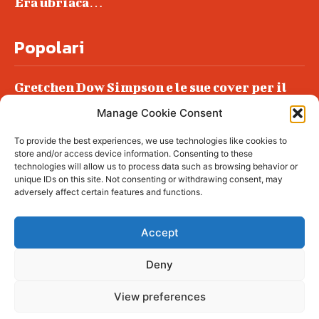
Era ubriaca…
Popolari
Gretchen Dow Simpson e le sue cover per il
New Yorker
Manage Cookie Consent
Ancora dossieraggi e schedature
To provide the best experiences, we use technologies like cookies to
Podlech, il Cile lo ha condannato
store and/or access device information. Consenting to these
all’ergastolo
technologies will allow us to process data such as browsing behavior or
unique IDs on this site. Not consenting or withdrawing consent, may
Era ubriaca…
adversely affect certain features and functions.
Accept
Deny
© tagDiv - All rights reserved. Made with
Newspaper Theme. Center Magazine is our
complete News Portal about living, lifestyle,
View preferences
fashion and wellness. Take your time and
immerse yourself in this amazing