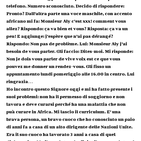
telefono. Numero sconosciuto. Decido di rispondere:
Pronto? Dall’altra parte una voce maschile, con accento
africano mi fa: Monsieur Aly c’est xxx! comment vous
allez? Rispondo: ça va bien et vous? Risposta: ça va un
peu! E aggiunge: j’espère que n’ai pas dérangé?
Rispondo: Non pas de problème. Lui: Monsieur Aly j’ai
besoin de vous parler. Gli faccio: Dites-moi. Mi risponde:
Non je dois vous parler de vive voix est ce que vous
pouvez me donner un rendez-vous. Gli fisso un
appuntamento lundi pomeriggio alle 16.00 in centro. Lui
ringrazia…
Ho incontro questo Signore oggi e mi ha fatto presente i
suoi problemi: non ha il permesso di soggiorno e non
lavora e deve curarsi perché ha una malattia che non
puà curare in Africa. Mi lascio il curriculum. E’ una
brava persona, un bravo cuoco che ho conosciuto un paio
di anni fa a casa di un alto dirigente delle Nazioni Unite.
Era il suo cuoco ha lavorato 3 anni a casa di quel