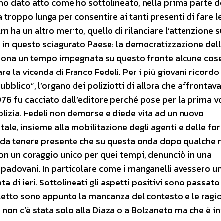
 ho dato atto come ho sottolineato, nella prima parte d
 troppo lunga per consentire ai tanti presenti di fare l
m ha un altro merito, quello di rilanciare l’attenzione s
in questo sciagurato Paese: la democratizzazione dell
rsona un tempo impegnata su questo fronte alcune cose
re la vicenda di Franco Fedeli. Per i più giovani ricordo
bblico”, l’organo dei poliziotti di allora che affrontava
976 fu cacciato dall’editore perché pose per la prima vo
lizia. Fedeli non demorse e diede vita ad un nuovo
ale, insieme alla mobilitazione degli agenti e delle fo
E’ da tenere presente che su questa onda dopo qualche 
on un coraggio unico per quei tempi, denunciò in una
i padovani. In particolare come i manganelli avessero u
a di ieri. Sottolineati gli aspetti positivi sono passato 
noletto sono appunto la mancanza del contesto e le ragio
on c’è stata solo alla Diaza o a Bolzaneto ma che è ini