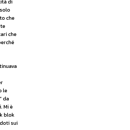
ità di
 solo
tto che
nte
ari che
 perché
ntinuava
er
o le
” da
. Mi è
ck blok
doti sui