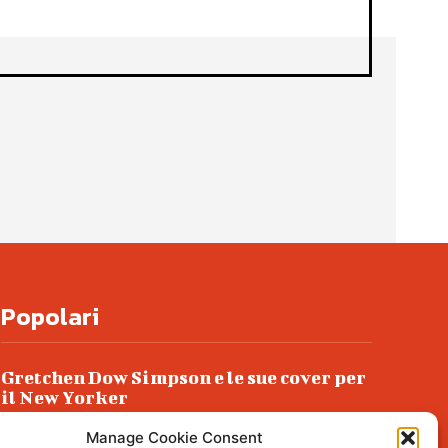
Popolari
Gretchen Dow Simpson e le sue cover per
il New Yorker
Ancora dossieraggi e schedature
Manage Cookie Consent