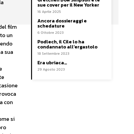
da
sue cover per il New Yorker
16 Aprile 2025
Ancora dossieraggi e
schedature
el film
6 Ottobre 2023
ato un
Podlech, il Cile lo ha
enendo
condannato all’ergastolo
 a sua
18 Settembre 2023
Era ubriaca…
e
29 Agosto 2023
te
ccasione
provoca
fa con
come si
pro