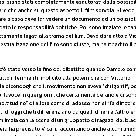
esi siano stati completamente esautorati dalla possibil
tare che anche su questo aspetto il film sorvola. Si vede
nare a casa deve far vedere un documento ad un polizio
dato le responsabilità politiche. Poi sono iniziate le ta
amente legati alla trama del film. Devo dare atto a Vic
estualizzazione del film sono giuste, ma ha ribadito il
 c’è stato verso la fine del dibattito quando Daniele co
atto riferimenti implicito alla polemiche con Vittorio
a dicendogli che il movimento non aveva “dirigenti”, p
rtavoce in quei giorni, che certamente c’erano e ci son
oltitudine” di allora come di adesso non si “fa dirigere
i oggi che li differenziano da quelli di ieri e l’altroieri
m inizia con la scena di un gruppetto di ragazzi del bla
vera ha precisato Vicari, raccontando anche alcuni aned