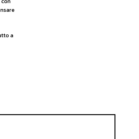
m con
ensare
utto a