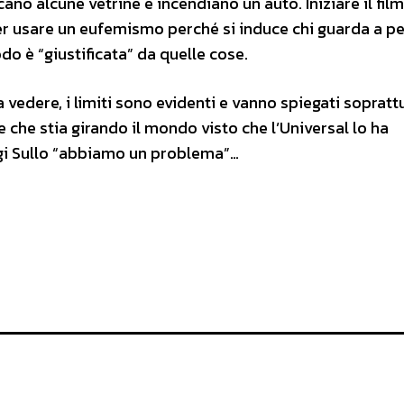
ano alcune vetrine e incendiano un auto. Iniziare il fil
er usare un eufemismo perché si induce chi guarda a p
do è “giustificata” da quelle cose.
vedere, i limiti sono evidenti e vanno spiegati sopratt
e che stia girando il mondo visto che l’Universal lo ha
igi Sullo “abbiamo un problema”…