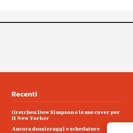
Recenti
Gretchen Dow Simpson e le sue cover per
il New Yorker
Ancora dossieraggi e schedature