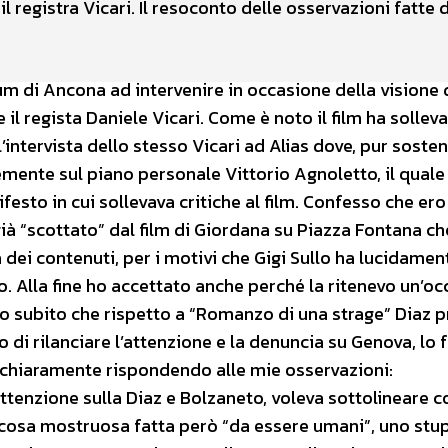
il registra Vicari. Il resoconto delle osservazioni fatte 
um di Ancona ad intervenire in occasione della visione d
e il regista Daniele Vicari. Come è noto il film ha sollev
’intervista dello stesso Vicari ad Alias dove, pur sost
mente sul piano personale Vittorio Agnoletto, il quale
ifesto in cui sollevava critiche al film. Confesso che ero
già “scottato” dal film di Giordana su Piazza Fontana ch
a dei contenuti, per i motivi che Gigi Sullo ha lucidamen
to. Alla fine ho accettato anche perché la ritenevo un’o
ico subito che rispetto a “Romanzo di una strage” Diaz 
o di rilanciare l’attenzione e la denuncia su Genova, lo 
o chiaramente rispondendo alle mie osservazioni:
attenzione sulla Diaz e Bolzaneto, voleva sottolineare 
a cosa mostruosa fatta però “da essere umani”, uno stu