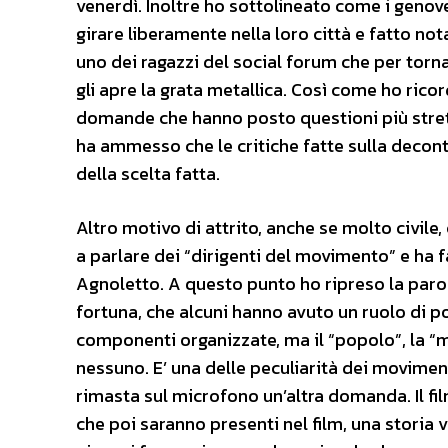
venerdì. Inoltre ho sottolineato come i genov
girare liberamente nella loro città e fatto no
uno dei ragazzi del social forum che per tor
gli apre la grata metallica. Così come ho ricor
domande che hanno posto questioni più strett
ha ammesso che le critiche fatte sulla decont
della scelta fatta.
Altro motivo di attrito, anche se molto civile,
a parlare dei “dirigenti del movimento” e ha f
Agnoletto. A questo punto ho ripreso la parol
fortuna, che alcuni hanno avuto un ruolo di po
componenti organizzate, ma il “popolo”, la “m
nessuno. E’ una delle peculiarità dei movimenti d
rimasta sul microfono un’altra domanda. Il fil
che poi saranno presenti nel film, una storia 