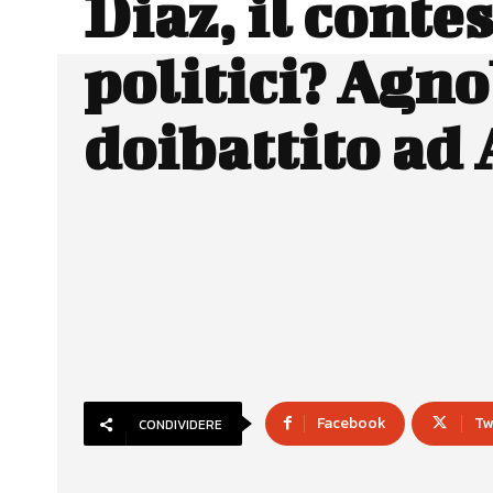
Diaz, il contes
politici? Agno
doibattito ad
Facebook
Tw
CONDIVIDERE