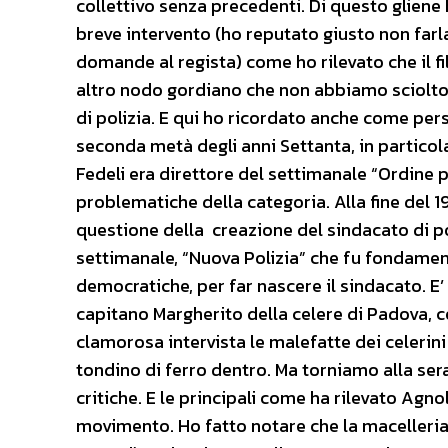
collettivo senza precedenti. Di questo gliene
breve intervento (ho reputato giusto non farla
domande al regista) come ho rilevato che il fil
altro nodo gordiano che non abbiamo sciolto 
di polizia. E qui ho ricordato anche come pe
seconda metà degli anni Settanta, in particola
Fedeli era direttore del settimanale “Ordine pu
problematiche della categoria. Alla fine del 1
questione della creazione del sindacato di po
settimanale, “Nuova Polizia” che fu fondament
democratiche, per far nascere il sindacato. 
capitano Margherito della celere di Padova, c
clamorosa intervista le malefatte dei celerin
tondino di ferro dentro. Ma torniamo alla serat
critiche. E le principali come ha rilevato Ag
movimento. Ho fatto notare che la macelleria n