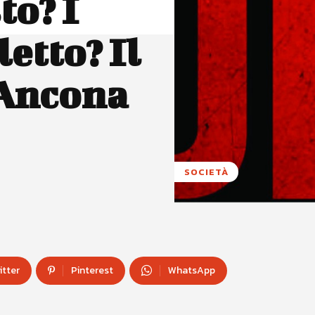
to? I
letto? Il
 Ancona
SOCIETÀ
itter
Pinterest
WhatsApp