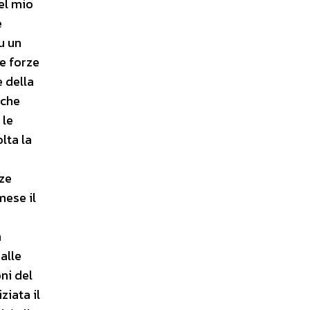
el mio
e
u un
e forze
 della
 che
 le
lta la
rze
mese il
n
alle
ni del
ziata il