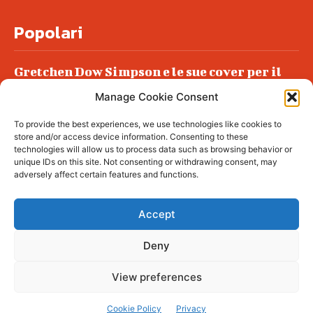
Popolari
Gretchen Dow Simpson e le sue cover per il
New Yorker
Manage Cookie Consent
Ancora dossieraggi e schedature
To provide the best experiences, we use technologies like cookies to
Podlech, il Cile lo ha condannato
store and/or access device information. Consenting to these
all’ergastolo
technologies will allow us to process data such as browsing behavior or
unique IDs on this site. Not consenting or withdrawing consent, may
Era ubriaca…
adversely affect certain features and functions.
Accept
Deny
© tagDiv - All rights reserved. Made with
Newspaper Theme. Center Magazine is our
complete News Portal about living, lifestyle,
View preferences
fashion and wellness. Take your time and
immerse yourself in this amazing
experience!
Cookie Policy
Privacy