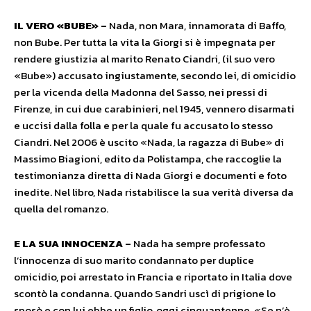
IL VERO «BUBE» –
Nada, non Mara, innamorata di Baffo,
non Bube. Per tutta la vita la Giorgi si è impegnata per
rendere giustizia al marito Renato Ciandri, (il suo vero
«Bube») accusato ingiustamente, secondo lei, di omicidio
per la vicenda della Madonna del Sasso, nei pressi di
Firenze, in cui due carabinieri, nel 1945, vennero disarmati
e uccisi dalla folla e per la quale fu accusato lo stesso
Ciandri. Nel 2006 è uscito «Nada, la ragazza di Bube» di
Massimo Biagioni, edito da Polistampa, che raccoglie la
testimonianza diretta di Nada Giorgi e documenti e foto
inedite. Nel libro, Nada ristabilisce la sua verità diversa da
quella del romanzo.
E LA SUA INNOCENZA –
Nada ha sempre professato
l’innocenza di suo marito condannato per duplice
omicidio, poi arrestato in Francia e riportato in Italia dove
scontò la condanna. Quando Sandri uscì di prigione lo
sposò e con lui ebbe un figlio, oggi cinquantenne. «Se n’è