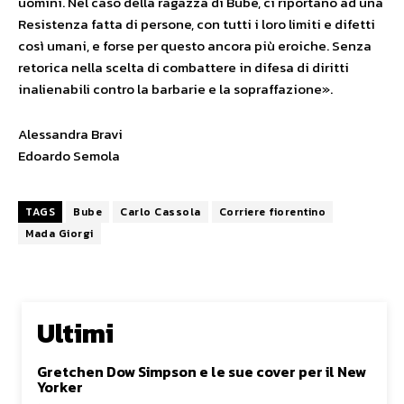
uomini. Nel caso della ragazza di Bube, ci riportano ad una
Resistenza fatta di persone, con tutti i loro limiti e difetti
così umani, e forse per questo ancora più eroiche. Senza
retorica nella scelta di combattere in difesa di diritti
inalienabili contro la barbarie e la sopraffazione».
Alessandra Bravi
Edoardo Semola
TAGS
Bube
Carlo Cassola
Corriere fiorentino
Mada Giorgi
Ultimi
Gretchen Dow Simpson e le sue cover per il New
Yorker