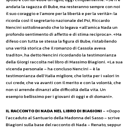
andata la ragazza di Bube, ma resteranno sempre con noi
il suo coraggio e l’amore per la libertà e per la verità»: la
ricorda così il segretario nazionale del Psi, Riccardo
Nencini sottolineando che lo legava «all’amica Nada un
profondo sentimento di affetto e di stima reciproca». «Ha
difeso con tutta se stessa la figura di Bube, ristabilendo
una verità storica che il romanzo di Cassola aveva
tradito», ha detto Nencini ricordando la testimonianza
della Giorgi raccolta nel libro di Massimo Biagioni. «La sua
vicenda personale – ha concluso Nencini – è la
testimonianza dell’Italia migliore, che lotta per i valori in
cui crede, che va avanti con il merito e con la volontà, che
non si arrende dinanzi alle difficoltà della vita. Un
esempio bellissimo per i giovani di oggi e di domani».
IL RACCONTO DI NADA NEL LIBRO DI BIAGIONI
– «Dopo
l’accaduto al Santuario della Madonna del Sasso – scrive
Biagioni sulla base del racconto di Nada – Renato, seppur