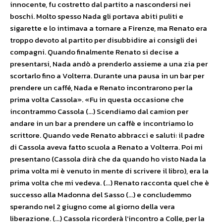
innocente, fu costretto dal partito a nascondersi nei
boschi. Molto spesso Nada gli portava abiti puliti e
sigarette e lo intimava a tornare a Firenze, ma Renato era
troppo devoto al partito per disubbidire ai consigli dei
compagni. Quando finalmente Renato si decise a
presentarsi, Nada andò a prenderlo assieme a una zia per
scortarlo fino a Volterra. Durante una pausa in un bar per
prendere un caffé, Nada e Renato incontrarono per la
prima volta Cassola». «Fu in questa occasione che
incontrammo Cassola (…) Scendiamo dal camion per
andare in un bar a prendere un caffè e incontriamo lo
scrittore. Quando vede Renato abbracci e saluti: il padre
di Cassola aveva fatto scuola a Renato a Volterra. Poi mi
presentano (Cassola dirà che da quando ho visto Nada la
prima volta mi è venuto in mente di scrivere il libro), era la
prima volta che mi vedeva. (…) Renato racconta quel che è
successo alla Madonna del Sasso (…) e concludemmo
sperando nel 2 giugno come al giorno della vera
liberazione. (…) Cassola ricorderà l’incontro a Colle, per la