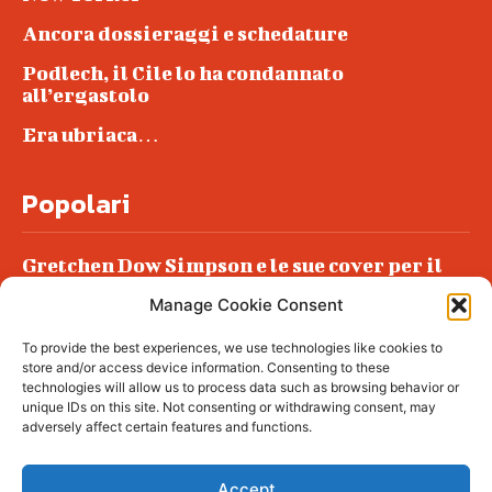
Ancora dossieraggi e schedature
Podlech, il Cile lo ha condannato
all’ergastolo
Era ubriaca…
Popolari
Gretchen Dow Simpson e le sue cover per il
New Yorker
Manage Cookie Consent
Ancora dossieraggi e schedature
To provide the best experiences, we use technologies like cookies to
Podlech, il Cile lo ha condannato
store and/or access device information. Consenting to these
all’ergastolo
technologies will allow us to process data such as browsing behavior or
unique IDs on this site. Not consenting or withdrawing consent, may
Era ubriaca…
adversely affect certain features and functions.
Accept