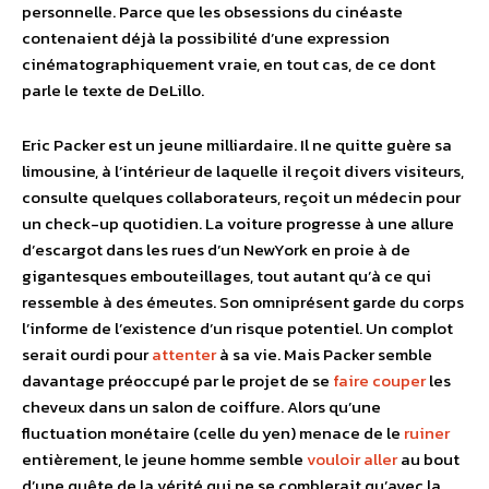
personnelle. Parce que les obsessions du cinéaste
contenaient déjà la possibilité d’une expression
cinématographiquement vraie, en tout cas, de ce dont
parle le texte de DeLillo.
Eric Packer est un jeune milliardaire. Il ne quitte guère sa
limousine, à l’intérieur de laquelle il reçoit divers visiteurs,
consulte quelques collaborateurs, reçoit un médecin pour
un check-up quotidien. La voiture progresse à une allure
d’escargot dans les rues d’un NewYork en proie à de
gigantesques embouteillages, tout autant qu’à ce qui
ressemble à des émeutes. Son omniprésent garde du corps
l’informe de l’existence d’un risque potentiel. Un complot
serait ourdi pour
attenter
à sa vie. Mais Packer semble
davantage préoccupé par le projet de se
faire
couper
les
cheveux dans un salon de coiffure. Alors qu’une
fluctuation monétaire (celle du yen) menace de le
ruiner
entièrement, le jeune homme semble
vouloir
aller
au bout
d’une quête de la vérité qui ne se comblerait qu’avec la