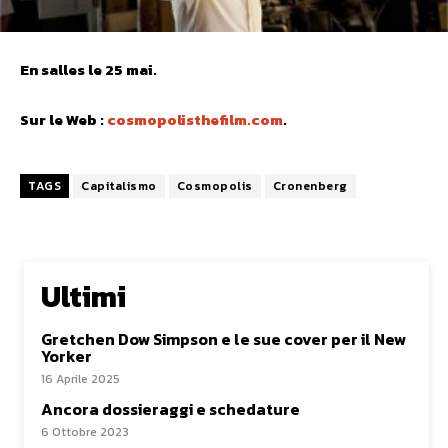
En salles le 25 mai.
Sur le Web :
cosmopolisthefilm.com
.
TAGS
Capitalismo
Cosmopolis
Cronenberg
Ultimi
Gretchen Dow Simpson e le sue cover per il New
Yorker
16 Aprile 2025
Ancora dossieraggi e schedature
6 Ottobre 2023