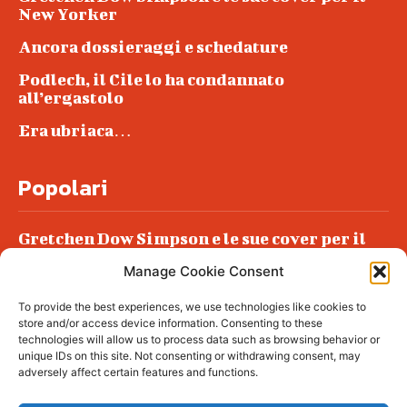
New Yorker
Ancora dossieraggi e schedature
Podlech, il Cile lo ha condannato
all’ergastolo
Era ubriaca…
Popolari
Gretchen Dow Simpson e le sue cover per il
New Yorker
Manage Cookie Consent
Ancora dossieraggi e schedature
To provide the best experiences, we use technologies like cookies to
Podlech, il Cile lo ha condannato
store and/or access device information. Consenting to these
all’ergastolo
technologies will allow us to process data such as browsing behavior or
unique IDs on this site. Not consenting or withdrawing consent, may
Era ubriaca…
adversely affect certain features and functions.