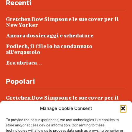
Recenti
Gretchen Dow Simpson e le sue cover per il
New Yorker
Ancora dossieraggi e schedature
Podlech, il Cile lo ha condannato
all’ergastolo
Era ubriaca…
Popolari
Gretchen Dow Simpson e le sue cover per il
New Yorker
Manage Cookie Consent
Ancora dossieraggi e schedature
To provide the best experiences, we use technologies like cookies to
Podlech, il Cile lo ha condannato
store and/or access device information. Consenting to these
all’ergastolo
technologies will allow us to process data such as browsing behavior or