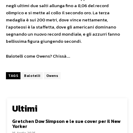
negli ultimi due salti allunga fino a 8,06 del record
olimpico e si mette al collo il secondo oro. La terza
medaglia è sui 200 metri, dove vince nettamente,
l’apoteosi è la staffetta, dove gli americani dominano
segnando un nuovo record mondiale, e gli azzurri fanno
bellissima figura giungendo secondi.
Balotelli come Owens? Chissà….
TAGS
Balotelli
Owens
Ultimi
Gretchen Dow Simpson e le sue cover per il New
Yorker
16 Aprile 2025