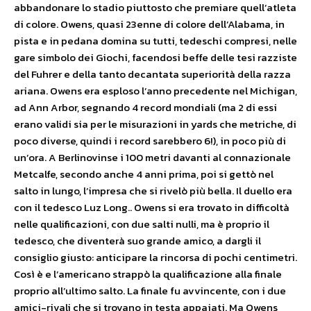
abbandonare lo stadio piuttosto che premiare quell’atleta
di colore. Owens, quasi 23enne di colore dell’Alabama, in
pista e in pedana domina su tutti, tedeschi compresi, nelle
gare simbolo dei Giochi, facendosi beffe delle tesi razziste
del Fuhrer e della tanto decantata superiorità della razza
ariana. Owens era esploso l’anno precedente nel Michigan,
ad Ann Arbor, segnando 4 record mondiali (ma 2 di essi
erano validi sia per le misurazioni in yards che metriche, di
poco diverse, quindi i record sarebbero 6!), in poco più di
un’ora. A Berlinovinse i 100 metri davanti al connazionale
Metcalfe, secondo anche 4 anni prima, poi si gettò nel
salto in lungo, l’impresa che si rivelò più bella. Il duello era
con il tedesco Luz Long.. Owens si era trovato in difficoltà
nelle qualificazioni, con due salti nulli, ma è proprio il
tedesco, che diventerà suo grande amico, a dargli il
consiglio giusto: anticipare la rincorsa di pochi centimetri.
Così è e l’americano strappò la qualificazione alla finale
proprio all’ultimo salto. La finale fu avvincente, con i due
amici-rivali che si trovano in testa appaiati. Ma Owens