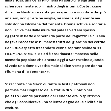
misteriosa, una certa Filomena Passero che egli definiva
scherzosamente suo ministro degli interni. Costei, come
dice una filastrocca santarpinese, ancora ricordata dai più
anziani, non gli era né moglie, né sorella, né parente ma
solo donna Filomena del Tenente. Donna schiva e solitaria
non usciva mai dalle mura del palazzo ed era spesso
oggetto di beffe e scherni da parte dei ragazzini a cui ella
negava l’accesso ai numerosi frutti del giardino del cortile.
Per il suo aspetto trasandato venne soprannominata <<
FILUMENA A’ MORT>> ed è così rimasta impressa nella
memoria popolare che ancora oggi a Sant’Arpino quando
si vede una donna vestita male si dice <<me pare donna
Filumena d’ ‘o Tenente>>.
Si racconta che Macrì durante le feste patronali non
permise mai l’ingresso della statua di S. Elpidio nel
palazzo. Grande passione del Tenente era lo spiritismo
che egli considerava una scienza degna delle civiltà più
evolute.