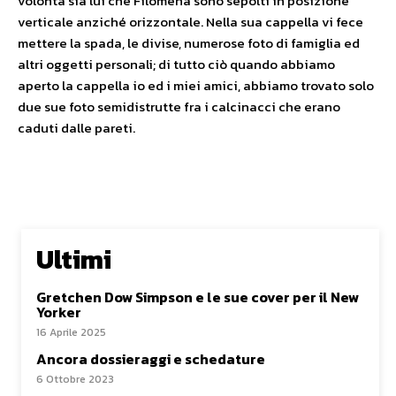
volontà sia lui che Filomena sono sepolti in posizione
verticale anziché orizzontale. Nella sua cappella vi fece
mettere la spada, le divise, numerose foto di famiglia ed
altri oggetti personali; di tutto ciò quando abbiamo
aperto la cappella io ed i miei amici, abbiamo trovato solo
due sue foto semidistrutte fra i calcinacci che erano
caduti dalle pareti.
Ultimi
Gretchen Dow Simpson e le sue cover per il New
Yorker
16 Aprile 2025
Ancora dossieraggi e schedature
6 Ottobre 2023