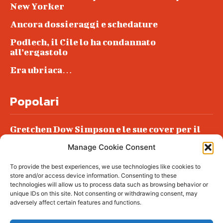
New Yorker
Ancora dossieraggi e schedature
Podlech, il Cile lo ha condannato
all’ergastolo
Era ubriaca…
Popolari
Gretchen Dow Simpson e le sue cover per il
New Yorker
Manage Cookie Consent
Ancora dossieraggi e schedature
To provide the best experiences, we use technologies like cookies to
Podlech, il Cile lo ha condannato
store and/or access device information. Consenting to these
all’ergastolo
technologies will allow us to process data such as browsing behavior or
unique IDs on this site. Not consenting or withdrawing consent, may
Era ubriaca…
adversely affect certain features and functions.