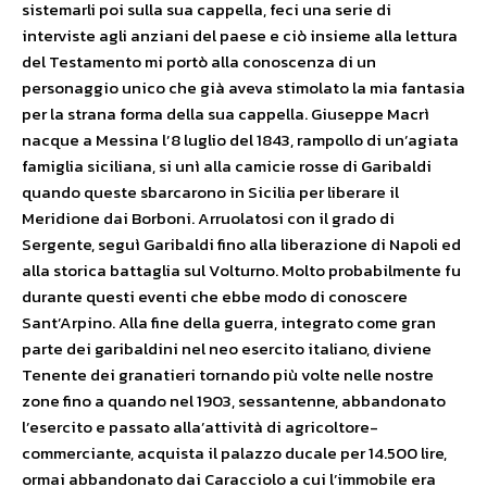
sistemarli poi sulla sua cappella, feci una serie di
interviste agli anziani del paese e ciò insieme alla lettura
del Testamento mi portò alla conoscenza di un
personaggio unico che già aveva stimolato la mia fantasia
per la strana forma della sua cappella. Giuseppe Macrì
nacque a Messina l’8 luglio del 1843, rampollo di un’agiata
famiglia siciliana, si unì alla camicie rosse di Garibaldi
quando queste sbarcarono in Sicilia per liberare il
Meridione dai Borboni. Arruolatosi con il grado di
Sergente, seguì Garibaldi fino alla liberazione di Napoli ed
alla storica battaglia sul Volturno. Molto probabilmente fu
durante questi eventi che ebbe modo di conoscere
Sant’Arpino. Alla fine della guerra, integrato come gran
parte dei garibaldini nel neo esercito italiano, diviene
Tenente dei granatieri tornando più volte nelle nostre
zone fino a quando nel 1903, sessantenne, abbandonato
l’esercito e passato alla’attività di agricoltore-
commerciante, acquista il palazzo ducale per 14.500 lire,
ormai abbandonato dai Caracciolo a cui l’immobile era