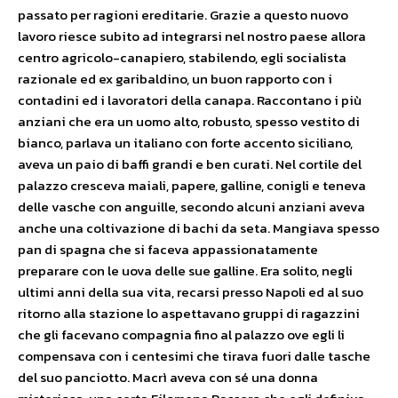
passato per ragioni ereditarie. Grazie a questo nuovo
lavoro riesce subito ad integrarsi nel nostro paese allora
centro agricolo-canapiero, stabilendo, egli socialista
razionale ed ex garibaldino, un buon rapporto con i
contadini ed i lavoratori della canapa. Raccontano i più
anziani che era un uomo alto, robusto, spesso vestito di
bianco, parlava un italiano con forte accento siciliano,
aveva un paio di baffi grandi e ben curati. Nel cortile del
palazzo cresceva maiali, papere, galline, conigli e teneva
delle vasche con anguille, secondo alcuni anziani aveva
anche una coltivazione di bachi da seta. Mangiava spesso
pan di spagna che si faceva appassionatamente
preparare con le uova delle sue galline. Era solito, negli
ultimi anni della sua vita, recarsi presso Napoli ed al suo
ritorno alla stazione lo aspettavano gruppi di ragazzini
che gli facevano compagnia fino al palazzo ove egli li
compensava con i centesimi che tirava fuori dalle tasche
del suo panciotto. Macrì aveva con sé una donna