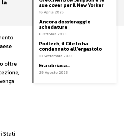
 la
sue cover per il New Yorker
16 Aprile 2025
Ancora dossieraggi e
schedature
6 Ottobre 2023
amento
Podlech, il Cile lo ha
Paese
condannato all’ergastolo
18 Settembre 2023
o oltre
Era ubriaca…
tezione,
29 Agosto 2023
 venga
 Stati