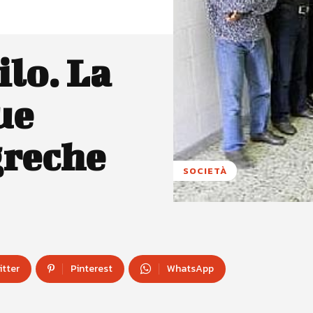
ilo. La
ue
greche
SOCIETÀ
itter
Pinterest
WhatsApp