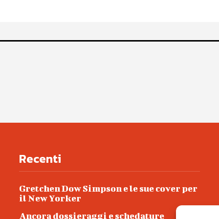
Recenti
Gretchen Dow Simpson e le sue cover per
il New Yorker
Ancora dossieraggi e schedature