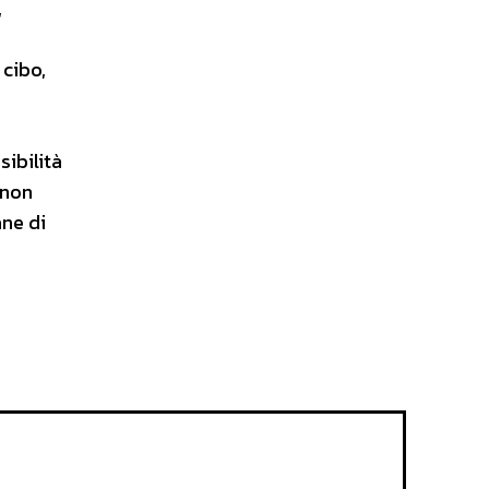
,
 cibo,
sibilità
 non
ane di