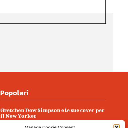
Popolari
Gretchen Dow Simpson e le sue cover per
il New Yorker
Ancora dossieraggi e schedature
Manage Cookie Consent