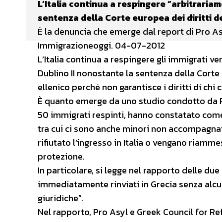
L’Italia continua a respingere “arbitrariam
sentenza della Corte europea dei diritti d
È la denuncia che emerge dal report di Pro As
Immigrazioneoggi. 04-07-2012
L’Italia continua a respingere gli immigrati v
Dublino II nonostante la sentenza della Corte
ellenico perché non garantisce i diritti di chi
È quanto emerge da uno studio condotto da Pr
50 immigrati respinti, hanno constatato come 
tra cui ci sono anche minori non accompagnati,
rifiutato l’ingresso in Italia o vengano riamm
protezione.
In particolare, si legge nel rapporto delle due 
immediatamente rinviati in Grecia senza alcun
giuridiche”.
Nel rapporto, Pro Asyl e Greek Council for Re