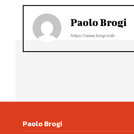
Paolo Brogi
https://www.brogi.info
Paolo Brogi