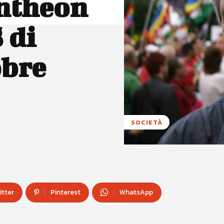
antheon
 di
obre
SOCIETÀ
itter
Pinterest
WhatsApp