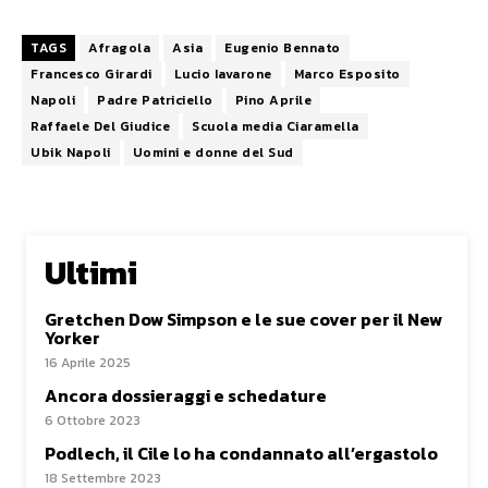
TAGS
Afragola
Asia
Eugenio Bennato
Francesco Girardi
Lucio Iavarone
Marco Esposito
Napoli
Padre Patriciello
Pino Aprile
Raffaele Del Giudice
Scuola media Ciaramella
Ubik Napoli
Uomini e donne del Sud
Ultimi
Gretchen Dow Simpson e le sue cover per il New
Yorker
16 Aprile 2025
Ancora dossieraggi e schedature
6 Ottobre 2023
Podlech, il Cile lo ha condannato all’ergastolo
18 Settembre 2023