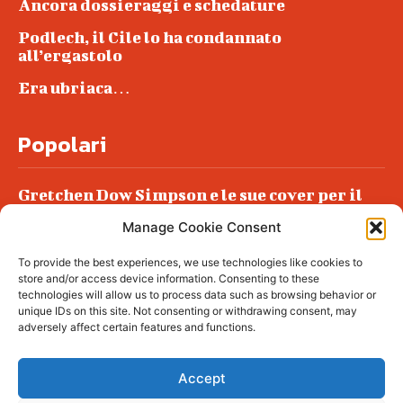
Ancora dossieraggi e schedature
Podlech, il Cile lo ha condannato
all’ergastolo
Era ubriaca…
Popolari
Gretchen Dow Simpson e le sue cover per il
New Yorker
Manage Cookie Consent
Ancora dossieraggi e schedature
To provide the best experiences, we use technologies like cookies to
Podlech, il Cile lo ha condannato
store and/or access device information. Consenting to these
all’ergastolo
technologies will allow us to process data such as browsing behavior or
unique IDs on this site. Not consenting or withdrawing consent, may
Era ubriaca…
adversely affect certain features and functions.
Accept