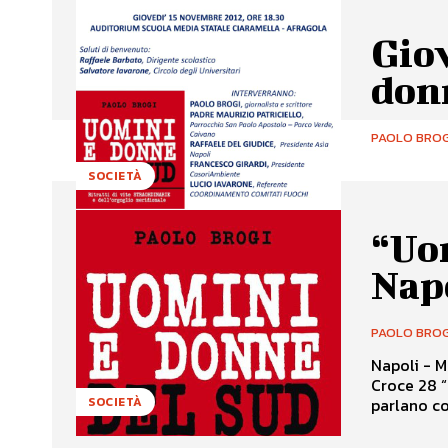
Gio
don
PAOLO BROG
SOCIETÀ
“Uom
Napo
PAOLO BROG
Napoli - Mercoled
Croce 28 “Uomini e donne del Sud” di Paolo Brogi – Imprimatur editore Ne
parlano con
SOCIETÀ