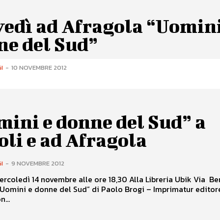
vedì ad Afragola “Uomini
ne del Sud”
I
-
10 NOVEMBRE 2012
ini e donne del Sud” a
li e ad Afragola
I
-
9 NOVEMBRE 2012
ì 14 novembre alle ore 18,30 Alla Libreria Ubik Via Benedetto
...