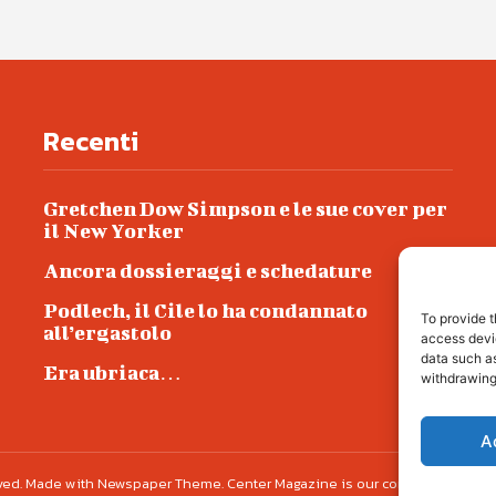
Recenti
Gretchen Dow Simpson e le sue cover per
il New Yorker
Ancora dossieraggi e schedature
Podlech, il Cile lo ha condannato
To provide t
all’ergastolo
access devic
data such as
Era ubriaca…
withdrawing
A
erved. Made with Newspaper Theme. Center Magazine is our complete News Porta