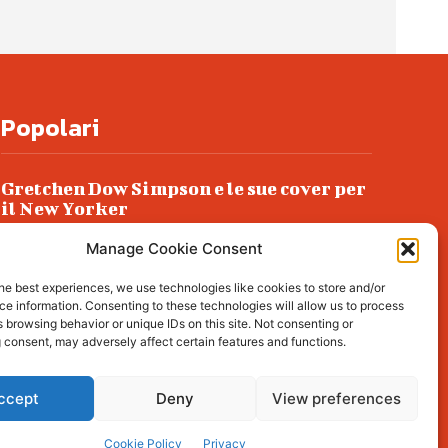
Popolari
Gretchen Dow Simpson e le sue cover per
il New Yorker
Ancora dossieraggi e schedature
Manage Cookie Consent
Podlech, il Cile lo ha condannato
he best experiences, we use technologies like cookies to store and/or
all’ergastolo
e information. Consenting to these technologies will allow us to process
 browsing behavior or unique IDs on this site. Not consenting or
Era ubriaca…
 consent, may adversely affect certain features and functions.
ccept
Deny
View preferences
l about living, lifestyle,
Cookie Policy
Privacy