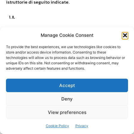
istruttorie di seguito indicate.
I.
In virtù del consenso manifestato dalle parti all’udienza
Manage Cookie Consent
del 5.12.2012, deve disporsi l’acquisizione:
To provide the best experiences, we use technologies like cookies to
store and/or access device information. Consenting to these
della relazione tecnica del Gabinetto Regionale di
technologies will allow us to process data such as browsing behavior or
Polizia Scientifica di Palermo del 2.3.1996 a firma
unique IDs on this site. Not consenting or withdrawing consent, may
dell’ispettore Gaetano Azzolina, concernente l’esame
adversely affect certain features and functions.
balistico-comparativo delle armi sequestrate a
Mazzara Vito in data 7.2.1996 in esecuzione del
Accept
decreto di sequestro del 3.2.1996;
Deny
della relazione tecnica del Gabinetto Regionale di
Polizia Scientifica di Palermo del 21.3.1996 a firma
View preferences
dell’ispettore Biagio Manetto, concernente l’arma
sequestrata a carico di Zizzo Marco in data 4.3.1996.
Cookie Policy
Privacy