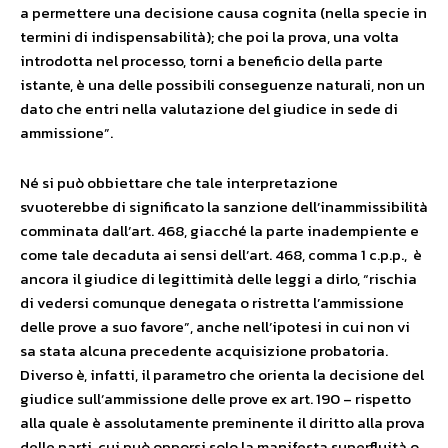
a permettere una decisione causa cognita (nella specie in
termini di indispensabilità); che poi la prova, una volta
introdotta nel processo, torni a beneficio della parte
istante, è una delle possibili conseguenze naturali, non un
dato che entri nella valutazione del giudice in sede di
ammissione”.
Né si può obbiettare che tale interpretazione
svuoterebbe di significato la sanzione dell’inammissibilità
comminata dall’art. 468, giacché la parte inadempiente e
come tale decaduta ai sensi dell’art. 468, comma 1 c.p.p., è
ancora il giudice di legittimità delle leggi a dirlo, “rischia
di vedersi comunque denegata o ristretta l’ammissione
delle prove a suo favore”, anche nell’ipotesi in cui non vi
sa stata alcuna precedente acquisizione probatoria.
Diverso è, infatti, il parametro che orienta la decisione del
giudice sull’ammissione delle prove ex art. 190 – rispetto
alla quale è assolutamente preminente il diritto alla prova
delle parti, cui può opporsi solo la manifesta superfluità o