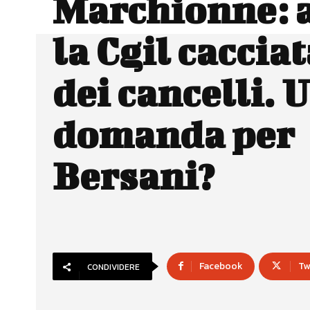
Marchionne: a
la Cgil cacciat
dei cancelli. 
domanda per
Bersani?
Facebook
Tw
CONDIVIDERE