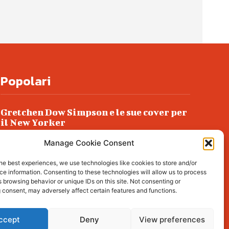
Popolari
Gretchen Dow Simpson e le sue cover per
il New Yorker
Ancora dossieraggi e schedature
Manage Cookie Consent
Podlech, il Cile lo ha condannato
he best experiences, we use technologies like cookies to store and/or
all’ergastolo
e information. Consenting to these technologies will allow us to process
 browsing behavior or unique IDs on this site. Not consenting or
Era ubriaca…
 consent, may adversely affect certain features and functions.
ccept
Deny
View preferences