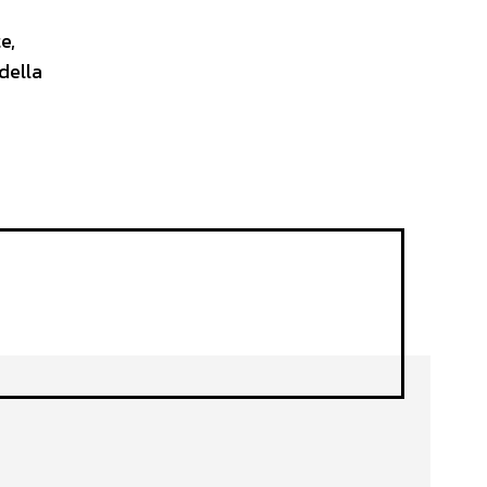
e,
della