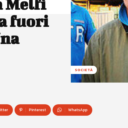
 Melfi
a fuori
Una
SOCIETÀ
itter
Pinterest
WhatsApp