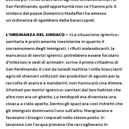
San Ferdinando, quell’opportunità non ce l’hanno più. Il
sindaco del paese Domenico Madaffari ha emesso
un’ordinanza di sgombero della baraccopoli.
L’ORDINANZA DEL SINDACO –
«La situazione igienico-
sanitaria è praticamente inesistente in quanto il
sovrannumero degli immigrati, i rifiuti maleodoranti, la
mancanza di servizi igienici, potrebbero essere focolaio
d’infezioni e sedi di animali», scrive il primo cittadino di
San Ferdinando. E così da lunedì mattina i mille braccianti
agricoli stranieri utilizzati dai produttori di agrumi per la
raccolta di arance e mandarini, non hanno più una dimora.
Sfrattati per motivi igienico-sanitari dal loro habitat che
altro non era un ghetto. La tendopoli era diventata una
cloaca a cielo aperto. Dentro gli spazi era così ristretti che
gli immigrati dormivano l’uno sull’altro. Mangiavano e
facevano i bisogni corporali nello stesso posto. Si
lavavano con l’acqua piovana che raccoglievano in