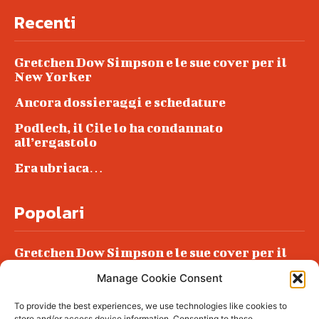
Recenti
Gretchen Dow Simpson e le sue cover per il
New Yorker
Ancora dossieraggi e schedature
Podlech, il Cile lo ha condannato
all’ergastolo
Era ubriaca…
Popolari
Gretchen Dow Simpson e le sue cover per il
New Yorker
Manage Cookie Consent
Ancora dossieraggi e schedature
To provide the best experiences, we use technologies like cookies to
Podlech, il Cile lo ha condannato
store and/or access device information. Consenting to these