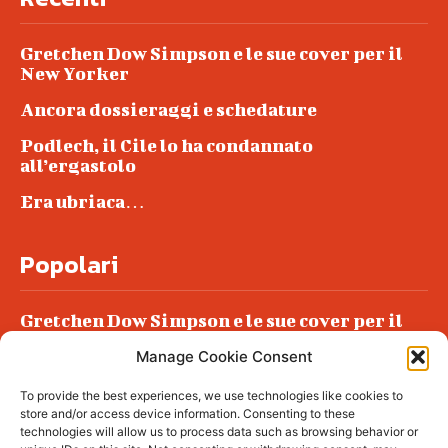
Gretchen Dow Simpson e le sue cover per il
New Yorker
Ancora dossieraggi e schedature
Podlech, il Cile lo ha condannato
all’ergastolo
Era ubriaca…
Popolari
Gretchen Dow Simpson e le sue cover per il
New Yorker
Manage Cookie Consent
Ancora dossieraggi e schedature
To provide the best experiences, we use technologies like cookies to
Podlech, il Cile lo ha condannato
store and/or access device information. Consenting to these
all’ergastolo
technologies will allow us to process data such as browsing behavior or