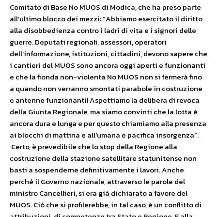
Comitato di Base No MUOS di Modica, che ha preso parte
all’ultimo blocco dei mezzi: “Abbiamo esercitato il diritto
alla disobbedienza contro i ladri di vita e i signori delle
guerre. Deputati regionali, assessori, operatori
dell’informazione, istituzioni, cittadini, devono sapere che
i cantieri del MUOS sono ancora oggi aperti e funzionanti
e che la fionda non-violenta No MUOS non si fermerà fino
a quando non verranno smontati parabole in costruzione
e antenne funzionanti! Aspettiamo la delibera di revoca
della Giunta Regionale, ma siamo convinti che la lotta é
ancora dura e lunga e per questo chiamiamo alla presenza
ai blocchi di mattina e all’umana e pacifica insorgenza”.
Certo, è prevedibile che lo stop della Regione alla
costruzione della stazione satellitare statunitense non
basti a sospenderne definitivamente i lavori. Anche
perché il Governo nazionale, attraverso le parole del
ministro Cancellieri, si era già dichiarato a favore del
MUOS. Ciò che si profilerebbe, in tal caso, è un conflitto di
attribuzioni, di competenze tra Stato e Regione. E alla