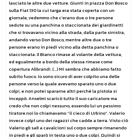
lasciato le altre due vetture. Giunti in piazza Don Bosco
sulla Fiat 130 la cui targa era stata coperta con un
giornale, vedemmo che c’erano due o tre persone
sedute su una panchina o staccionata dei giardinetti
che si trovavano vicino alla strada, dalla parte sinistra,
andando verso Don Bosco, mentre altre due o tre
persone erano in piedi vicino alla detta panchina o
staccionata. Il Bianco rimase al volante della vettura,
ed egualmente a bordo della stessa rimase come
copertura Alibrandi. (…) Mi sembra che abbiamo fatto
subito fuoco. Io sono sicuro di aver colpito una delle
persone verso la quale avevamo sparato uno o due
colpi, e non potei spararne altri perché la pistola si
inceppò. Anselmi scaricò tutto il suo caricatore ma
credo che non colpi nessuno, essendo lui un pessimo
tiratore.noi lo chiamavamo “il cieco di Urbino”. Valerio
invece colpì uno dei ragazzi che cadde a terra. Visto ciò
Valerio gli salì a cavalcioni sul corpo sempre rimanendo
in piedi e gli sparò in testa uno o due colpi. Quindi si