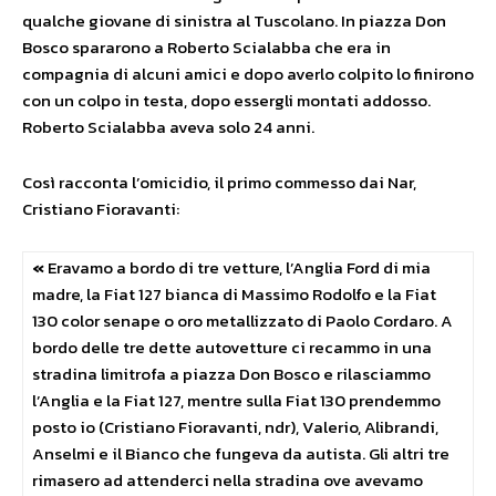
qualche giovane di sinistra al Tuscolano. In piazza Don
Bosco spararono a Roberto Scialabba che era in
compagnia di alcuni amici e dopo averlo colpito lo finirono
con un colpo in testa, dopo essergli montati addosso.
Roberto Scialabba aveva solo 24 anni.
Così racconta l’omicidio, il primo commesso dai Nar,
Cristiano Fioravanti:
«
Eravamo a bordo di tre vetture, l’Anglia Ford di mia
madre, la Fiat 127 bianca di Massimo Rodolfo e la Fiat
130 color senape o oro metallizzato di Paolo Cordaro. A
bordo delle tre dette autovetture ci recammo in una
stradina limitrofa a piazza Don Bosco e rilasciammo
l’Anglia e la Fiat 127, mentre sulla Fiat 130 prendemmo
posto io (Cristiano Fioravanti, ndr), Valerio, Alibrandi,
Anselmi e il Bianco che fungeva da autista. Gli altri tre
rimasero ad attenderci nella stradina ove avevamo