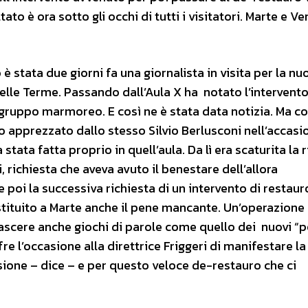
tato è ora sotto gli occhi di tutti i visitatori. Marte e V
stata due giorni fa una giornalista in visita per la nu
lle Terme. Passando dall’Aula X ha notato l’intervento
re gruppo marmoreo. E così ne è stata data notizia. Ma c
 apprezzato dallo stesso Silvio Berlusconi nell’accasi
tata fatta proprio in quell’aula. Da lì era scaturita la 
, richiesta che aveva avuto il benestare dell’allora
 poi la successiva richiesta di un intervento di restaur
estituito a Marte anche il pene mancante. Un’operazione
cere anche giochi di parole come quello dei nuovi “p
offre l’occasione alla direttrice Friggeri di manifestare l
ione – dice – e per questo veloce de-restauro che ci