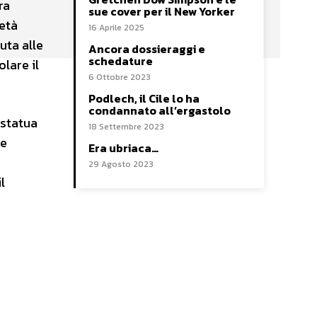
ra
sue cover per il New Yorker
età
16 Aprile 2025
uta alle
Ancora dossieraggi e
schedature
lare il
6 Ottobre 2023
Podlech, il Cile lo ha
condannato all’ergastolo
 statua
18 Settembre 2023
le
Era ubriaca…
29 Agosto 2023
l