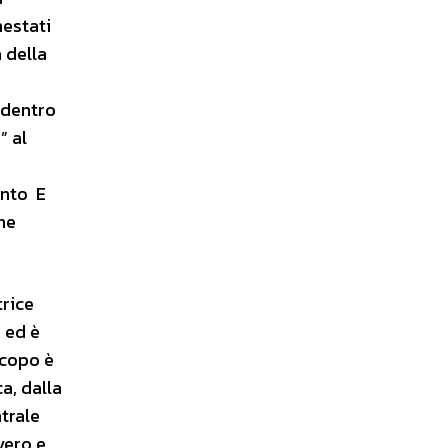
nestati
 della
 dentro
” al
ento E
che
trice
 ed è
scopo è
a, dalla
ntrale
vero e