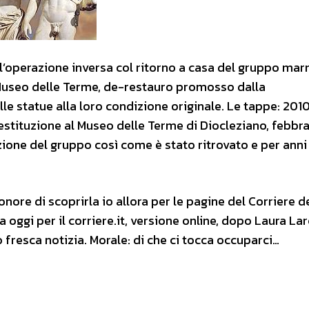
l’operazione inversa col ritorno a casa del gruppo ma
 Museo delle Terme, de-restauro promosso dalla
le statue alla loro condizione originale. Le tappe: 201
restituzione al Museo delle Terme di Diocleziano, febbr
zione del gruppo così come è stato ritrovato e per anni
nore di scoprirla io allora per le pagine del Corriere d
ta oggi per il corriere.it, versione online, dopo Laura La
fresca notizia. Morale: di che ci tocca occuparci…