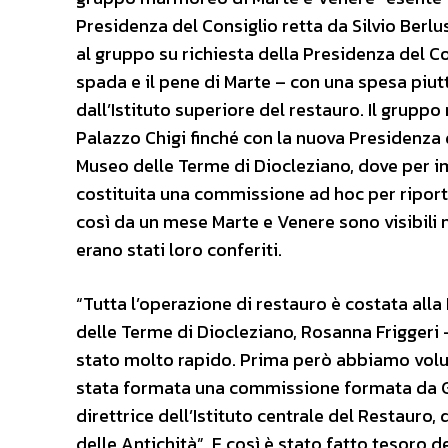
Presidenza del Consiglio retta da Silvio Berlus
al gruppo su richiesta della Presidenza del Co
spada e il pene di Marte – con una spesa piutt
dall’Istituto superiore del restauro. Il grupp
Palazzo Chigi finché con la nuova Presidenza d
Museo delle Terme di Diocleziano, dove per im
costituita una commissione ad hoc per riporta
così da un mese Marte e Venere sono visibili ne
erano stati loro conferiti.
“Tutta l’operazione di restauro è costata alla
delle Terme di Diocleziano, Rosanna Friggeri 
stato molto rapido. Prima però abbiamo volut
stata formata una commissione formata da Gi
direttrice dell’Istituto centrale del Restauro,
delle Antichità”. E così è stato fatto tesoro 