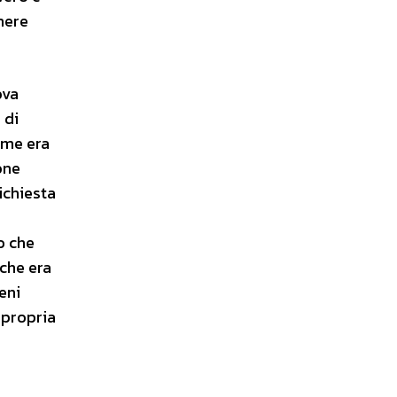
enere
ova
 di
ome era
one
richiesta
o che
 che era
eni
a propria