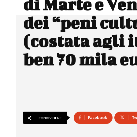
di Marte e Ven
dei “peni cult
(costata agli i
ben 70 mila 
Facebook
Tw
CONDIVIDERE