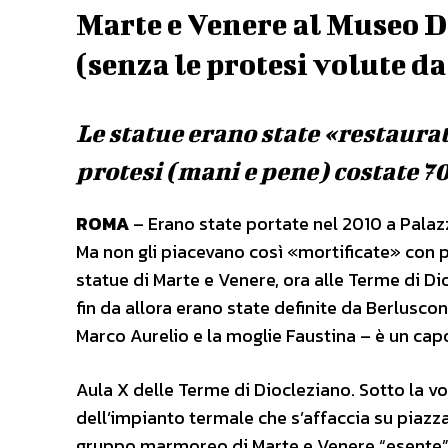
Marte e Venere al Museo 
(senza le protesi volute d
Le statue erano state «restaurat
protesi (mani e pene) costate 7
ROMA
– Erano state portate nel 2010 a Palazz
Ma non gli piacevano così «mortificate» con 
statue di Marte e Venere, ora alle Terme di D
fin da allora erano state definite da Berlusc
Marco Aurelio e la moglie Faustina – è un cap
Aula X delle Terme di Diocleziano. Sotto la v
dell’impianto termale che s’affaccia su piazza
gruppo marmoreo di Marte e Venere “esente” da