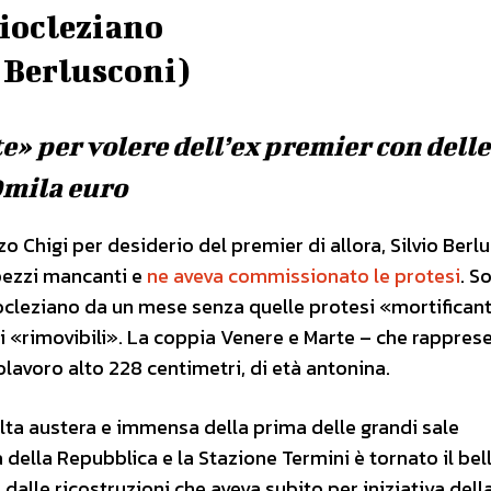
Diocleziano
a Berlusconi)
e» per volere dell’ex premier con delle
0mila euro
o Chigi per desiderio del premier di allora, Silvio Berlu
pezzi mancanti e
ne aveva commissionato le protesi
. S
iocleziano da un mese senza quelle protesi «mortifican
oni «rimovibili». La coppia Venere e Marte – che rappre
olavoro alto 228 centimetri, di età antonina.
olta austera e immensa della prima delle grandi sale
 della Repubblica e la Stazione Termini è tornato il bel
lle ricostruzioni che aveva subito per iniziativa dell