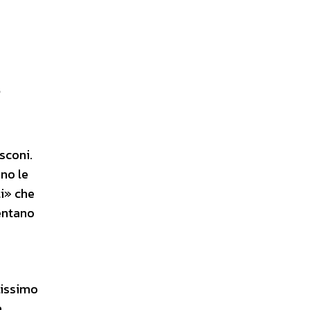
sconi.
ono le
ti» che
sentano
lissimo
a