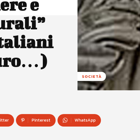
ere e
urali”
taliani
euro…)
SOCIETÀ
itter
Pinterest
WhatsApp