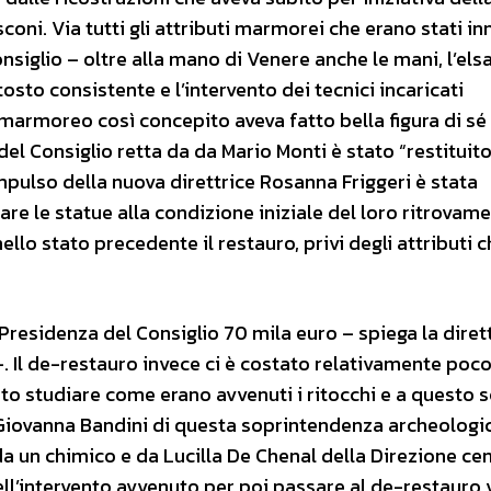
coni. Via tutti gli attributi marmorei che erano stati in
nsiglio – oltre alla mano di Venere anche le mani, l’elsa
osto consistente e l’intervento dei tecnici incaricati
o marmoreo così concepito aveva fatto bella figura di sé
el Consiglio retta da da Mario Monti è stato “restituito
pulso della nuova direttrice Rosanna Friggeri è stata
re le statue alla condizione iniziale del loro ritrovam
llo stato precedente il restauro, privi degli attributi 
 Presidenza del Consiglio 70 mila euro – spiega la diret
-. Il de-restauro invece ci è costato relativamente poco
o studiare come erano avvenuti i ritocchi e a questo 
ovanna Bandini di questa soprintendenza archeologic
 da un chimico e da Lucilla De Chenal della Direzione ce
dell’intervento avvenuto per poi passare al de-restauro 