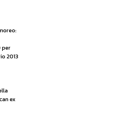
rmoreo:
0 per
aio 2013
ella
rcan ex