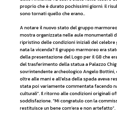
proprio che è durato pochissimi giorni: il risul
sono tornati quello che erano..
A notare il nuovo stato del gruppo marmoreo è 
mostra organizzata nelle aule monumentali de
ripristino delle condizioni iniziali del celeb
nata la vicenda? Il gruppo marmoreo era stato
della presentazione del Logo per il G8 che era s
del trasferimento della statua a Palazzo Chigi
sovrintendente archeologico Angelo Bottini, e
oltre alle mani e all’elsa della spada aveva r
stata poi variamente commentata facendo nas
culturali”. Il ritorno alle condizioni originali 
soddisfazione. “Mi congratulo con la commiss
restituisce un bene com’era e non artefatto”.