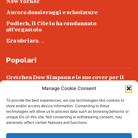
New Yorker
Ancora dossieraggi e schedature
Podlech, il Cile lo ha condannato
all’ergastolo
Era ubriaca…
Popolari
Gretchen Dow Simpson e le sue cover per il
New Yorker
Manage Cookie Consent
Ancora dossieraggi e schedature
To provide the best experiences, we use technologies like cookies to
Podlech, il Cile lo ha condannato
store and/or access device information. Consenting to these
all’ergastolo
technologies will allow us to process data such as browsing behavior or
unique IDs on this site. Not consenting or withdrawing consent, may
Era ubriaca…
adversely affect certain features and functions.