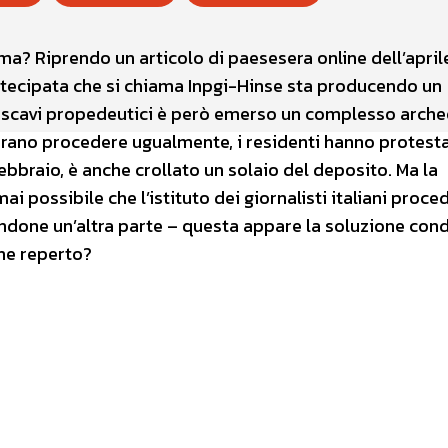
a? Riprendo un articolo di paesesera online dell’april
artecipata che si chiama Inpgi-Hinse sta producendo un
i scavi propedeutici è però emerso un complesso arch
rano procedere ugualmente, i residenti hanno protest
ebbraio, è anche crollato un solaio del deposito. Ma la
 possibile che l’istituto dei giornalisti italiani proce
ndone un’altra parte – questa appare la soluzione cond
che reperto?