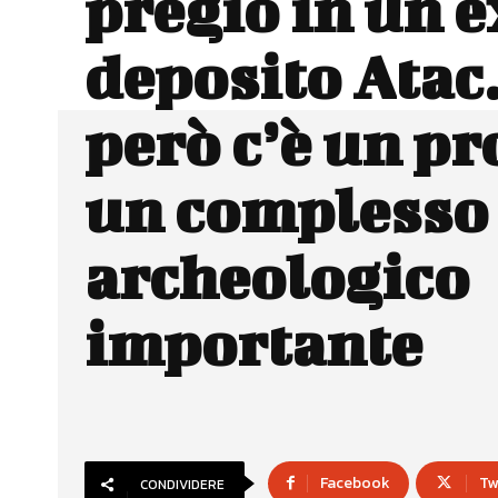
pregio in un e
deposito Atac.
però c’è un p
un complesso
archeologico
importante
Facebook
Tw
CONDIVIDERE