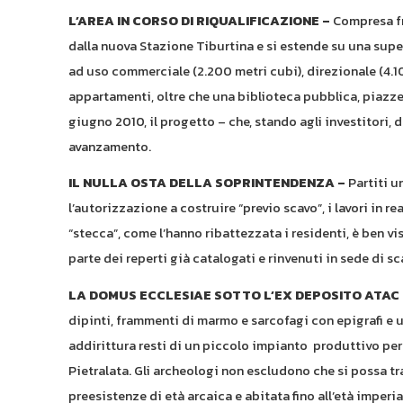
L’AREA IN CORSO DI RIQUALIFICAZIONE –
Compresa fr
dalla nuova Stazione Tiburtina e si estende su una superf
ad uso commerciale (2.200 metri cubi), direzionale (4.10
appartamenti, oltre che una biblioteca pubblica, piazze s
giugno 2010, il progetto – che, stando agli investitori, 
avanzamento.
IL NULLA OSTA DELLA SOPRINTENDENZA –
Partiti u
l’autorizzazione a costruire “previo scavo”, i lavori in re
“stecca”, come l’hanno ribattezzata i residenti, è ben vis
parte dei reperti già catalogati e rinvenuti in sede di s
LA DOMUS ECCLESIAE SOTTO L’EX DEPOSITO ATAC 
dipinti, frammenti di marmo e sarcofagi con epigrafi e un
addirittura resti di un piccolo impianto produttivo per
Pietralata. Gli archeologi non escludono che si possa tr
preesistenze di età arcaica e abitata fino all’età imperi