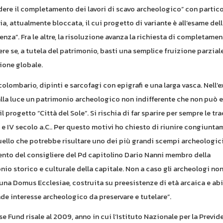
ere il completamento dei lavori di scavo archeologico” con partico
a, attualmente bloccata, il cui progetto di variante è all’esame del
a”. Fra le altre, la risoluzione avanza la richiesta di completamen
re se, a tutela del patrimonio, basti una semplice fruizione parzial
ione globale.
olombario, dipinti e sarcofagi con epigrafi e una larga vasca. Nell’e
lla luce un patrimonio archeologico non indifferente che non può 
 progetto “Città del Sole”. Si rischia di far sparire per sempre le tra
 e IV secolo a.C.. Per questo motivi ho chiesto di riunire congiunta
quello che potrebbe risultare uno dei più grandi scempi archeologi
ento del consigliere del Pd capitolino Dario Nanni membro della
io storico e culturale della capitale. Non a caso gli archeologi no
 una Domus Ecclesiae, costruita su preesistenze di età arcaica e abi
ande interesse archeologico da preservare e tutelare”.
se Fund risale al 2009, anno in cui l’Istituto Nazionale per la Previd