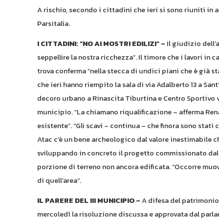
A rischio, secondo i cittadini che ieri si sono riuniti i
Parsitalia.
I CITTADINI: “NO AI MOSTRI EDILIZI” –
Il giudizio dell’
seppellire la nostra ricchezza”. Il timore che i lavori i
trova conferma “nella stecca di undici piani che è già st
che ieri hanno riempito la sala di via Adalberto 13 a Sant
decoro urbano a Rinascita Tiburtina e Centro Sportivo 
municipio. “La chiamano riqualificazione – afferma Rena
esistente”. “Gli scavi – continua – che finora sono stati
Atac c’è un bene archeologico dal valore inestimabile che,
sviluppando in concreto il progetto commissionato dall’I
porzione di terreno non ancora edificata. “Occorre muove
di quell’area”.
IL PARERE DEL III MUNICIPIO –
A difesa del patrimonio
mercoledì la risoluzione discussa e approvata dal parla