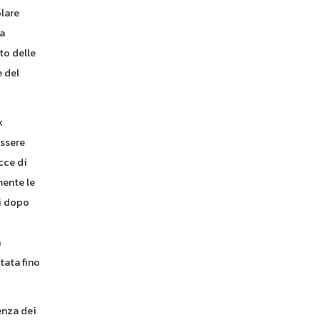
lare
la
to delle
e del
x
essere
cce di
mente le
ci dopo
n
tata fino
enza dei