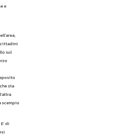
se e
ll’area,
 cittadini
llo sul
erzo
deposito
 che sta
’altra
ia scempio
E’ di
rsi