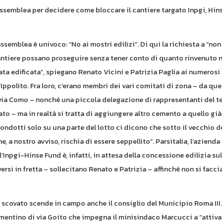
n assemblea per decidere come bloccare il cantiere targato Inpgi, Hin
assemblea è univoco: “No ai mostri edilizi”. Di qui la richiesta a “non
n cantiere possano proseguire senza tener conto di quanto rinvenuto ne
ata edificata”, spiegano Renato Vicini e Patrizia Paglia ai numerosi
’Ippolito. Fra loro, c’erano membri dei vari comitati di zona – da que
via Como – nonché una piccola delegazione di rappresentanti del t
to – ma in realtà si tratta di aggiungere altro cemento a quello già
 condotti solo su una parte del lotto ci dicono che sotto il vecchio 
 a nostro avviso, rischia di essere seppellito”. Parsitalia, l’azienda
npgi-Hinse Fund è, infatti, in attesa della concessione edilizia sull
rsi in fretta – sollecitano Renato e Patrizia – affinché non si facc
 scovato scende in campo anche il consiglio del Municipio Roma III. 
mentino di via Goito che impegna il minisindaco Marcucci a “attiva