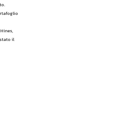
to.
rtafoglio
 Hines,
stato il