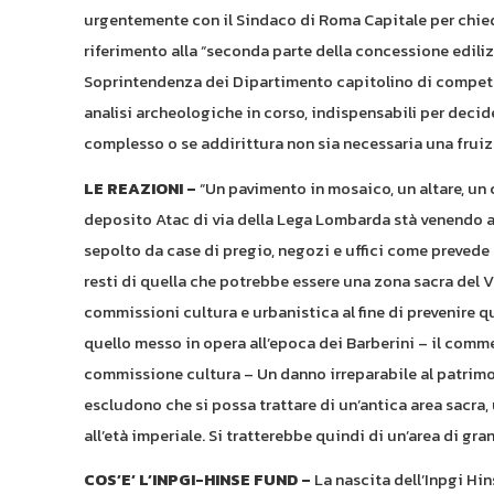
urgentemente con il Sindaco di Roma Capitale per chied
riferimento alla “seconda parte della concessione edilizi
Soprintendenza dei Dipartimento capitolino di competenz
analisi archeologiche in corso, indispensabili per decide
complesso o se addirittura non sia necessaria una fruiz
LE REAZIONI –
“Un pavimento in mosaico, un altare, un c
deposito Atac di via della Lega Lombarda stà venendo a
sepolto da case di pregio, negozi e uffici come prevede il
resti di quella che potrebbe essere una zona sacra del V
commissioni cultura e urbanistica al fine di prevenire 
quello messo in opera all’epoca dei Barberini – il comm
commissione cultura – Un danno irreparabile al patrimon
escludono che si possa trattare di un’antica area sacra,
all’età imperiale. Si tratterebbe quindi di un’area di gr
COS’E’ L’INPGI-HINSE FUND –
La nascita dell’Inpgi Hin