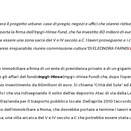
a il progetto urbano: case di pregio, negozi e uffici che stanno ridis
porta la firma dell’Inpgi-Hinse Fund, che ha investito 80 milioni di euro.
e essere una zona sacra del V e IV secolo a.C. I lavori proseguono e i c
“Danno irreparabile, riunire commissione cultura”DI ELEONORA FARNISI
mmobiliare a firma di un ente di previdenza privato e di un gigant
 gli affari del fondo
Inpgi-Hinse
(Inpgi-Hinse Fund) che, dopo l’ope
o investimento da 80milioni di euro. Si chiama “Città del Sole” ed 
ici che sta ridisegnando il volto dell’ex deposito Atac di via della L
’azienda per il trasporto pubblico locale. Dell’aprile 2010 l’accord
sso dell’immobiliare a Roma, che dovrebbe portare a termine i lavori e
, una villa arcaica del V e IV secolo a.C che potrebbe essere stata 