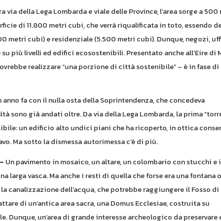
a via della Lega Lombarda e viale delle Province, l’area sorge a 500
icie di 11.800 metri cubi, che verrà riqualificata in toto, essendo d
0 metri cubi) e residenziale (5.500 metri cubi). Dunque, negozi, uff
u più livelli ed edifici ecosostenibili. Presentato anche all’Eire di 
dovrebbe realizzare “una porzione di città sostenibile” – è in fase di
n anno fa con il nulla osta della Soprintendenza, che concedeva
altà sono già andati oltre. Da via della Lega Lombarda, la prima “torre
ibile: un edificio alto undici piani che ha ricoperto, in ottica conser
cavo. Ma sotto la dismessa autorimessa c’è di più.
–
Un pavimento in mosaico, un altare, un colombario con stucchi e 
a larga vasca. Ma anche i resti di quella che forse era una fontana 
 la canalizzazione dell’acqua, che potrebbe raggiungere il Fosso di
attare di un’antica area sacra, una Domus Ecclesiae, costruita su
ale. Dunque, un’area di grande interesse archeologico da preservare e