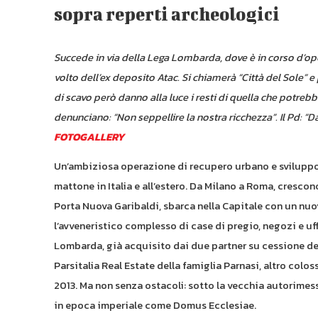
sopra reperti archeologici
Succede in via della Lega Lombarda, dove è in corso d’oper
volto dell’ex deposito Atac. Si chiamerà “Città del Sole” e 
di scavo però danno alla luce i resti di quella che potrebb
denunciano: “Non seppellire la nostra ricchezza”. Il Pd: 
FOTOGALLERY
Un’ambiziosa operazione di recupero urbano e sviluppo i
mattone in Italia e all’estero. Da Milano a Roma, crescono
Porta Nuova Garibaldi, sbarca nella Capitale con un nuov
l’avveneristico complesso di case di pregio, negozi e uff
Lombarda, già acquisito dai due partner su cessione dell
Parsitalia Real Estate della famiglia Parnasi, altro colo
2013. Ma non senza ostacoli: sotto la vecchia autorimessa
in epoca imperiale come Domus Ecclesiae.