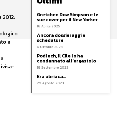
Ultimi
Gretchen Dow Simpson e le
e 2012:
sue cover per il New Yorker
16 Aprile 2025
eologico
Ancora dossieraggi e
schedature
ato e
6 Ottobre 2023
Podlech, il Cile lo ha
da
condannato all’ergastolo
ivisa-
18 Settembre 2023
Era ubriaca…
29 Agosto 2023