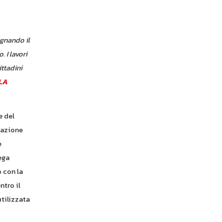
egnando il
 I lavori
ittadini
LA
e del
razione
è
ega
o con la
ntro il
utilizzata