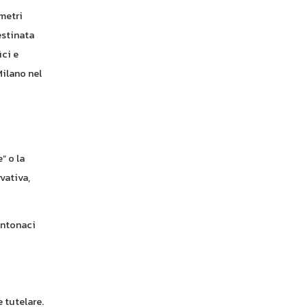
 metri
estinata
ici e
Milano nel
” o la
vativa,
intonaci
o
 tutelare.