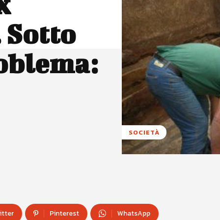
x
 Sotto
roblema:
SOCIETÀ
itter
Pinterest
WhatsApp