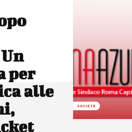
Dopo
 Un
a per
ca alle
i,
SOCIETÀ
icket