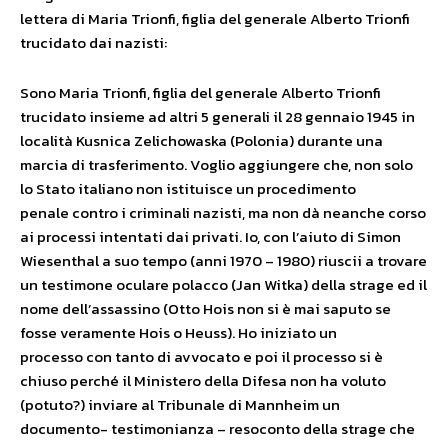
lettera di Maria Trionfi, figlia del generale Alberto Trionfi
trucidato dai nazisti:
Sono Maria Trionfi, figlia del generale Alberto Trionfi
trucidato insieme ad altri 5 generali il 28 gennaio 1945 in
località Kusnica Zelichowaska (Polonia) durante una
marcia di trasferimento. Voglio aggiungere che, non solo
lo Stato italiano non istituisce un procedimento
penale contro i criminali nazisti, ma non dà neanche corso
ai processi intentati dai privati. Io, con l’aiuto di Simon
Wiesenthal a suo tempo (anni 1970 – 1980) riuscii a trovare
un testimone oculare polacco (Jan Witka) della strage ed il
nome dell’assassino (Otto Hois non si è mai saputo se
fosse veramente Hois o Heuss). Ho iniziato un
processo con tanto di avvocato e poi il processo si è
chiuso perché il Ministero della Difesa non ha voluto
(potuto?) inviare al Tribunale di Mannheim un
documento- testimonianza – resoconto della strage che