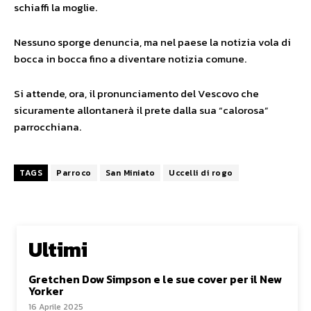
schiaffi la moglie.
Nessuno sporge denuncia, ma nel paese la notizia vola di
bocca in bocca fino a diventare notizia comune.
Si attende, ora, il pronunciamento del Vescovo che
sicuramente allontanerà il prete dalla sua “calorosa”
parrocchiana.
TAGS
Parroco
San Miniato
Uccelli di rogo
Ultimi
Gretchen Dow Simpson e le sue cover per il New
Yorker
16 Aprile 2025