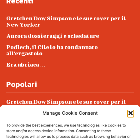
Recenti
Gretchen Dow Simpson e le sue cover per il
New Yorker
Ancora dossieraggi e schedature
Podlech, il Cile lo ha condannato
all’ergastolo
Era ubriaca…
Popolari
Gretchen Dow Simpson e le sue cover per il
New Yorker
Manage Cookie Consent
Ancora dossieraggi e schedature
To provide the best experiences, we use technologies like cookies to
Podlech, il Cile lo ha condannato
store and/or access device information. Consenting to these
all’ergastolo
technologies will allow us to process data such as browsing behavior or